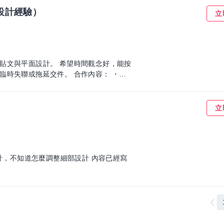
設計經驗）
立
貼文與平面設計。 希望時間觀念好，能按
拖延交件。 合作內容： ・社
我們會提供完整文案、素材、設計方向與品
strator 製作（需提供原檔） ・AI 檔需
立
備印刷完稿經驗 ・可處理名片、海報、DM、大圖輸出
設計，不知道怎麼調整細部設計 內容已經寫