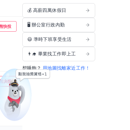
💰 高薪四萬休假日
🖥️ 辦公室行政內勤
熊快投
😃 準時下班享受生活
👨‍🎓 畢業找工作即上工
想睡飽？
用地圖找離家近工作！
熊快投