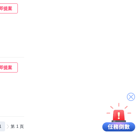
即提案
即提案
關
閉
1
第 1 頁