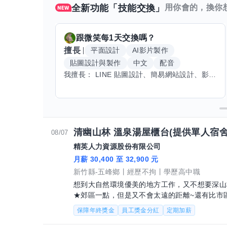
全新功能「技能交換」
用你會的，換你
跟
微笑每1天
交換嗎？
擅長
平面設計
AI影片製作
貼圖設計與製作
中文
配音
我擅長： LINE 貼圖設計、簡易網站設計、影片剪輯、配音、AI 影片創作、音樂創作（原創歌曲／純音樂／配樂） 希望交換技能： ① 游泳（想學：自由式、蝶式） 已會基礎蛙式、仰式，但姿勢尚未標準，希望有人協助修正動作、提升效率。 ② 鋼琴（目前約巴哈初階程度） ③ 英文（程度約 B1～B2） 交換方式： 捷運可到處，部分技能可線上交換。
清幽山林 溫泉湯屋櫃台(提供單人宿舍)
08/07
精英人力資源股份有限公司
月薪 30,400 至 32,900 元
新竹縣-五峰鄉
經歷不拘
學歷高中職
想到大自然環境優美的地方工作，又不想要深山
★郊區一點，但是又不會太遠的距離~還有比市區
舍，附近吃吃喝喝超商應有盡有，沒有你想
保障年終獎金
員工獎金分紅
定期加薪