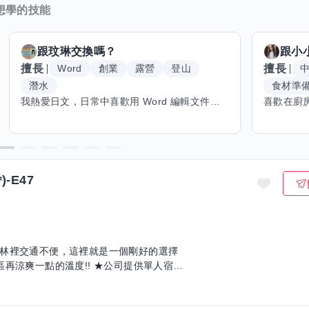
想學的技能
跟
玟琳
交換嗎？
跟
小
擅長
擅長
Word
創業
露營
登山
潛水
食材準
我熱愛日文，日常中喜歡用 Word 編輯文件，也對創業有不少想法。希望能找到願意和我交換技能的朋友，我願意分享日文和辦公軟體技巧，期待學習手繪和烏克麗麗，感受不同的藝術魅力。年長帶來沉澱與耐心，願與你互相成長，一同探索新領域的喜悅。
-E47
林裡交通不便，這裡就是一個剛好的選擇
再涼爽一點的溫度!! ★公司提供單人宿