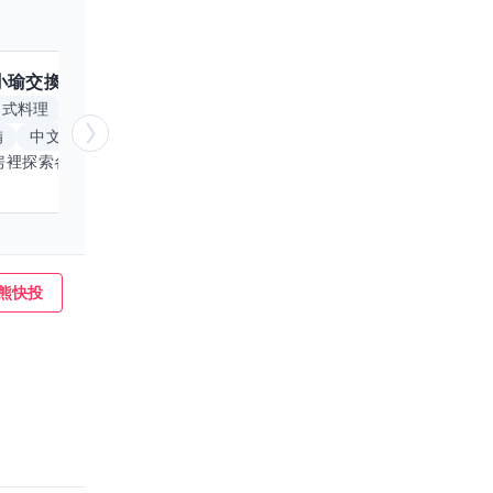
小瑜
交換嗎？
跟
魟魚
交換嗎？
擅長
中式料理
食材知識
簡餐料理
冥想
能量療
備
中文
自我覺察
心靈放鬆
喜歡在廚房裡探索各種中式料理的祕密，也對食材的挑選和搭配充滿熱情。平常生活裡，簡餐料理是我的拿手好戲，讓人輕鬆又滿足。最近開始對手繪、攝影和影片剪輯有濃厚興趣，想找伙伴一起學習交換技能，互相激盪創意！希望能和你一起開心成長，分享不只是技術，更是快樂和靈感的碰撞。
熊快投