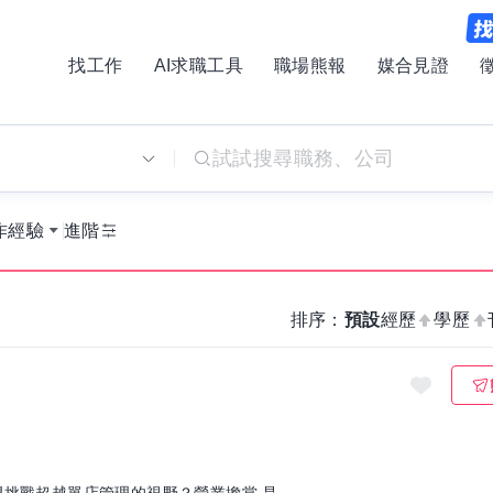
找工作
AI求職工具
職場熊報
媒合見證
別
作經驗
進階
排序：
預設
經歷
學歷