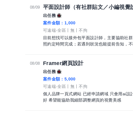
平面設計師（有社群貼文／小編視覺
08/09
出任務
案件金額：
1,000
可遠端-全區
無
不拘
目前想找可以接外包平面設計師，主要協助社群
照約定時間完成；若遇到狀況也能提前告知，不臨時失聯或
群貼文設計 ・名片、DM、海報等平面設計 ・
牌風格 ・主要依照既有風格延伸製作 ・需使用 Illu
整理好圖層，方便後續修改尺寸使用 希望你具備： ・有社群小編、美編、平面設計相關
Framer網頁設計
08/08
經驗 ・熟悉 Adobe Illustrator ・具
出任務
等印刷品
案件金額：
5,000
可遠端-全區
無
不拘
個人品牌一頁式網站 已經申請網域 只會用ai
好 希望能協助我細部調整網頁的視覺美感