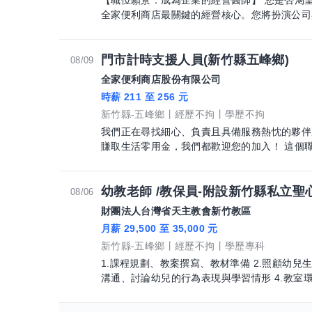
【職位願景：成為企業的經營醫師】 您是否渴望挑戰超越單店管理的視野？營業擔當 是
全家便利商店最關鍵的經營核心。您將扮演公司
門市計時支援人員(新竹縣五峰鄉)
08/09
全家便利商店股份有限公司
時薪 211 至 256 元
新竹縣-五峰鄉
經歷不拘
學歷不拘
我們正在尋找細心、負責且具備服務熱忱的夥伴
賺取生活零用金
幼教老師 /教保員-附設新竹縣私立聖
08/06
財團法人台灣省天主教會新竹教區
月薪 29,500 至 35,000 元
新竹縣-五峰鄉
經歷不拘
學歷專科
1.課程規劃、教案撰寫、教材準備 2.照顧幼兒生活起居，保護幼兒在校內的安全 3.與家長
溝通、討論幼兒的行為表現與學習情形 4.教室環境的管理與佈置 5.規劃並舉辦親子活動、
設計安排多元學習活