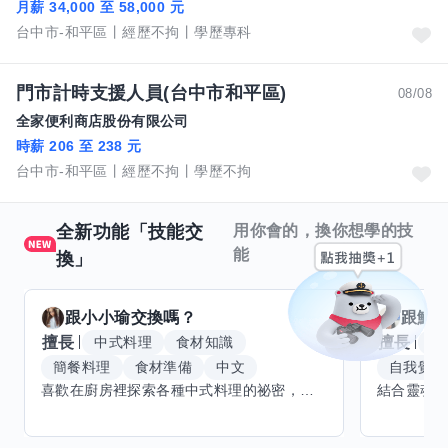
月薪 34,000 至 58,000 元
台中市-和平區
經歷不拘
學歷專科
門市計時支援人員(台中市和平區)
08/08
全家便利商店股份有限公司
時薪 206 至 238 元
台中市-和平區
經歷不拘
學歷不拘
全新功能「技能交
用你會的，換你想學的技
能
換」
跟
小小瑜
交換嗎？
跟
魟
擅長
擅長
中式料理
食材知識
冥
簡餐料理
食材準備
中文
自我覺察
喜歡在廚房裡探索各種中式料理的祕密，也對食材的挑選和搭配充滿熱情。平常生活裡，簡餐料理是我的拿手好戲，讓人輕鬆又滿足。最近開始對手繪、攝影和影片剪輯有濃厚興趣，想找伙伴一起學習交換技能，互相激盪創意！希望能和你一起開心成長，分享不只是技術，更是快樂和靈感的碰撞。