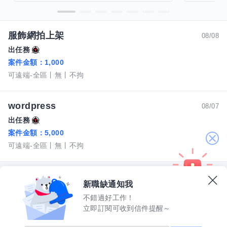
服飾網拍上架
08/08
出任務
案件金額：
1,000
可遠端-全區
無
不拘
wordpress
08/07
出任務
案件金額：
5,000
關
可遠端-全區
無
不拘
閉
新職缺通知我
不錯過好工作！
立即訂閱可收到信件提醒～
數字科技股份有限公司
上櫃公司股票代碼 5287
許可證字號 2571
機構地址：新北市三重區重新路五段609巷12號10樓