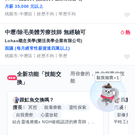
月薪 35,000 元以上
桃園市-中壢區
經歷不拘
學歷不拘
中壢/除毛美體芳療技師 無經驗可
Lohas概念美學(樂活美學企業有限公司)
面議 (每月經常性薪資達四萬以上)
桃園市-中壢區
經歷不拘
學歷
全新功能「技能交
用你會的，換你想學的技
能
換」
跟
魟魚
交換嗎？
跟
雅
擅長
擅長
冥想
能量療癒
靈性探索
W
自我覺察
心靈放鬆
影像剪輯
結合靈魂療癒x NGH催眠認證的療育師，主要提供潛意識探索和靈魂導向的催眠療育。你會全程100%清醒跟我對話。