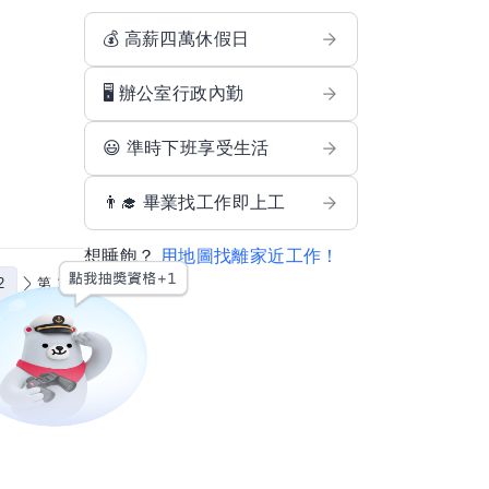
💰 高薪四萬休假日
🖥️ 辦公室行政內勤
😃 準時下班享受生活
👨‍🎓 畢業找工作即上工
想睡飽？
用地圖找離家近工作！
2
第 1 頁