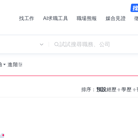
找工作
AI求職工具
職場熊報
媒合見證
別
驗
進階
排序：
預設
經歷
學歷