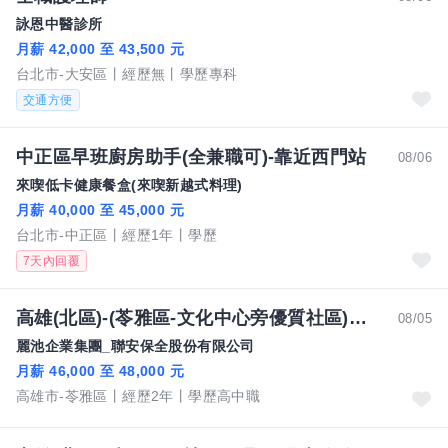
詠恩中醫診所
月薪 42,000 至 43,500 元
台北市-大安區
經歷無
學歷專科
交通方便
中正區早班廚房助手(全兼職可)-靠近西門站
08/06
來喫低卡健康餐盒(來喫新越式料理)
月薪 40,000 至 45,000 元
台北市-中正區
經歷1年
學歷
7天內回覆
高雄(北區)-(苓雅區-文化中心旁優質社區)保全員(晚班)-46000-48000元/月-賴副處長
08/05
麗池企業集團_聯安保全股份有限公司
月薪 46,000 至 48,000 元
高雄市-苓雅區
經歷2年
學歷高中職