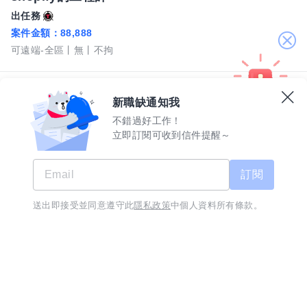
出任務
案件金額：
88,888
關
可遠端-全區
無
不拘
閉
紅茶幫斗六石榴店儲備幹部
08/05
新職缺通知我
紅茶幫-斗六石榴直營店(昀佳欣碩冷飲店)
不錯過好工作！
月薪 45,000 至 70,000 元
立即訂閱可收到信件提醒～
雲林縣-斗六市
經歷2年
學歷
訂閱
【急徵-高薪徵才】桃園地區 5 噸小貨車司機-月薪 58,000 元起-月休 6 天
08/06
送出即接受並同意遵守此
隱私政策
中個人資料所有條款。
正捷交通有限公司
工作訊息不漏接
立即下載
月薪 58,000 元以上
桃園市-平鎮區
經歷不拘
學歷
廚助/中工/副廚/二廚/打伙
08/06
喝一杯海鮮店