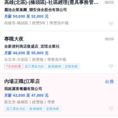
高雄(北區)-(橋頭區)-社區經理(需具事務管理人證照)-50000-52000元/周休二日、國定假日排休-賴副處長
08/05
麗池企業集團_聯安保全股份有限公司
月薪 50,000 至 52,000 元
高雄市-橋頭區
經歷5年
學歷高中職
專職大夜
08/06
全家便利商店復盛店_宏瑄企業社
月薪 46,000 至 55,000 元
台北市-大安區
經歷無
學歷高中職
7天內回覆
員工獎金分紅
旅遊補助
定期加薪
內場正職(江翠店
我就厲害餐廳有限公司
月薪 42,000 至 47,000 元
新北市-板橋區
經歷無
學歷
員工獎金分紅
旅遊補助
定期加薪