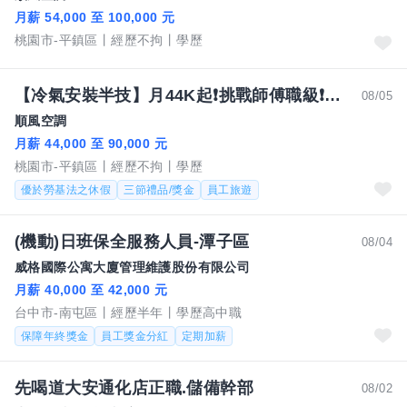
月薪 54,000 至 100,000 元
桃園市-平鎮區
經歷不拘
學歷
【冷氣安裝半技】月44K起❗挑戰師傅職級❗最高90K+
08/05
順風空調
月薪 44,000 至 90,000 元
桃園市-平鎮區
經歷不拘
學歷
優於勞基法之休假
三節禮品/獎金
員工旅遊
(機動)日班保全服務人員-潭子區
08/04
威格國際公寓大廈管理維護股份有限公司
月薪 40,000 至 42,000 元
台中市-南屯區
經歷半年
學歷高中職
保障年終獎金
員工獎金分紅
定期加薪
先喝道大安通化店正職.儲備幹部
08/02