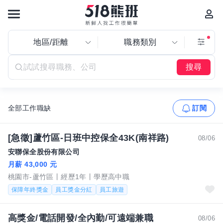
地區/距離
職務類別
搜尋
全部工作職缺
訂閱
[急徵]蘆竹區-日班中控保全43K(南祥路)
08/06
安聯保全股份有限公司
月薪 43,000 元
桃園市-蘆竹區
經歷1年
學歷高中職
保障年終獎金
員工獎金分紅
員工旅遊
高獎金/電話開發/全內勤/可遠端兼職
08/06