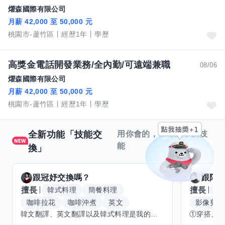
燿森國際有限公司
月薪 42,000 至 50,000 元
桃園市-蘆竹區
經歷1年
學歷
高獎金電話開發業務/全內勤/可遠端兼職
08/06
燿森國際有限公司
月薪 42,000 至 50,000 元
桃園市-蘆竹區
經歷1年
學歷
全新功能「技能交
用你會的，換你想學的技
能
換」
跟
冠妤
交換嗎？
跟
阿
擅長
擅長
韓式料理
簡餐料理
腳
咖啡拉花
咖啡沖煮
英文
影像剪輯
韓文翻譯、英文翻譯以及韓式料理是我的強項。最近想挑戰法文和日文，雖然還是個新手，但超有熱情！希望能和你交換技能，讓我們一起在分享中成長，生活更有趣味。如果你對料理或咖啡有熱忱，或是語言想找夥伴，快來找我一起學習吧！