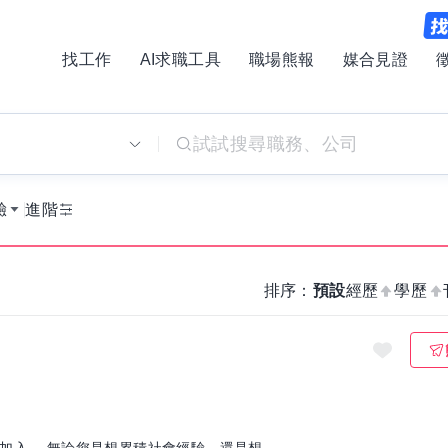
找工作
AI求職工具
職場熊報
媒合見證
別
驗
進階
排序：
預設
經歷
學歷