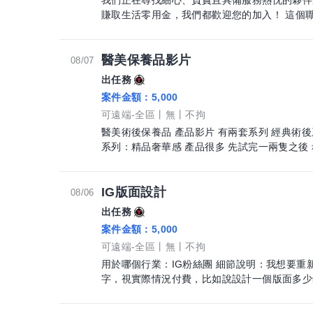
我們正在尋找細心、負責且具備服務熱忱的夥伴
賺取生活零用金
醫美保養品影片
08/07
出任務
案件金額：
5,000
可遠端-全區
無
不拘
醫美術後保養品 產品影片 有兩套系列 經典術後系列：白色系專業感 W Plus 類醫美鳳凰
系列：精品奢華感 產品很多 先試完一兩隻之後
IG版面設計
08/06
出任務
案件金額：
5,000
可遠端-全區
無
不拘
用於哪個行業：IG粉絲團 細節說明：我想要重
字，視實際情況付費，比如說設計一個版面多少
跟商量。希望能先看過我原本的版面，再來根據