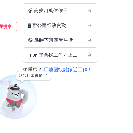
💰 高薪四萬休假日
🖥️ 辦公室行政內勤
即提案
😃 準時下班享受生活
👨‍🎓 畢業找工作即上工
想睡飽？
用地圖找離家近工作！
即提案