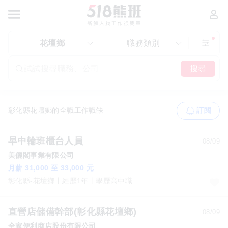
花壇鄉
職務類別
搜尋
彰化縣花壇鄉的全職工作職缺
訂閱
早中輪班櫃台人員
08/09
美儷閣事業有限公司
月薪 31,000 至 33,000 元
彰化縣-花壇鄉
經歷1年
學歷高中職
直營店儲備幹部(彰化縣花壇鄉)
08/09
全家便利商店股份有限公司