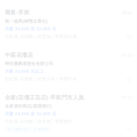
喬富-早班
08/04
統一超商(錡翔企業社)
月薪 30,500 至 31,000 元
彰化縣-花壇鄉
經歷無
學歷高中職
中區花壇店
07/23
呷尚寶興業股份有限公司
月薪 33,000 元以上
彰化縣-花壇鄉
經歷不拘
學歷不拘
全家(花壇正花店)-早班門市人員
07/24
全家便利商店(群譯商行)
月薪 29,500 至 32,000 元
彰化縣-花壇鄉
經歷無
學歷國中
員工獎金分紅
定期加薪