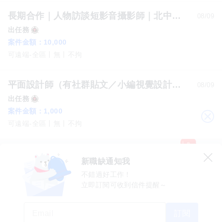
長期合作｜人物訪談短影音攝影師｜北中南皆徵
08/09
出任務
案件金額：
10,000
可遠端-全區
無
不拘
平面設計師（有社群貼文／小編視覺設計經驗）
08/09
出任務
案件金額：
1,000
關
可遠端-全區
無
不拘
閉
新職缺通知我
不錯過好工作！
立即訂閱可收到信件提醒～
數字科技股份有限公司
上櫃公司股票代碼 5287
許可證字號 2571
機構地址：新北市三重區重新路五段609巷12號10樓
518熊班 客服專線：02-2999-2100 週一至週五 09:00 - 18:00
訂閱