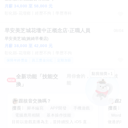
月薪 34,000 至 58,000 元
彰化縣-花壇鄉
經歷不拘
學歷專科
早安美芝城花壇中正概念店-正職人員
08/04
早安美芝城(婉綺早餐店)
月薪 38,000 至 42,000 元
彰化縣-花壇鄉
經歷不拘
學歷不拘
保障年終獎金
員工獎金分紅
定期加薪
全新功能「技能交
用你會的，換你想學的技
能
換」
跟
核音
交換嗎？
跟
Zoe
擅長
擅長
腳本編寫
APP開發
手機遊戲
麵
電腦應用相關
基本操作技能
Word
目前以遊戲直播為主，並持續投入 iOS 直播推流應用開發。對直播技術、影音串流、AI 應用、內容創作與產品設計有濃厚興趣，平時透過實作累積開發經驗，也持續學習 Godot 遊戲開發、影音剪輯、音樂創作與編曲等相關技術。 希望透過技能交換認識不同背景的夥伴，一起交流開發經驗、Side Project、AI 工作流程、內容創作與職涯發展。如果你也對程式開發、直播技術、設計、美術、Cosplay、造型、化妝、攝影、影音製作、音樂創作等領域有興趣，都很歡迎交流，彼此分享經驗、互相學習，一起成長。