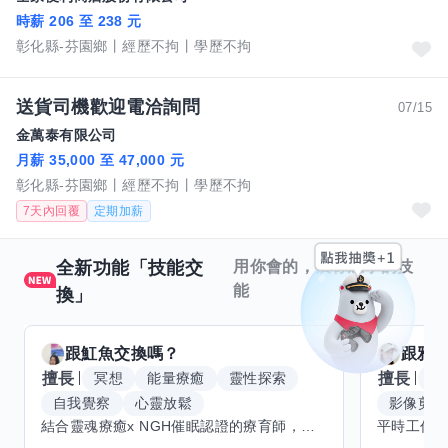
時薪 206 至 238 元
彰化縣-芬園鄉
經歷不拘
學歷不拘
送貨司機歡迎電洽詢問
07/15
金萬泰有限公司
月薪 35,000 至 47,000 元
彰化縣-芬園鄉
經歷不拘
學歷不拘
7天內回覆
定期加薪
全新功能「技能交
用你會的，換你想學的技
能
換」
跟
魟魚
交換嗎？
跟
雅
擅長
擅長
冥想
能量療癒
靈性探索
W
自我覺察
心靈放鬆
影像剪輯
結合靈魂療癒x NGH催眠認證的療育師，主要提供潛意識探索和靈魂導向的催眠療育。你會全程100%清醒跟我對話。