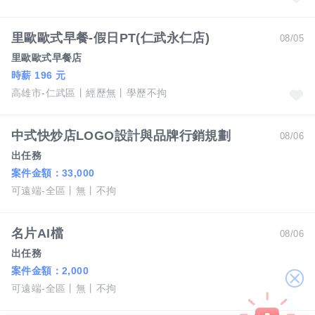
里歐歐式早餐-假日PT(仁武永仁店)
08/05
里歐歐式早餐店
時薪 196 元
高雄市-仁武區
經歷無
學歷不拘
中式快炒店LOGO設計與品牌行銷規劃
08/06
出任務
案件金額：
33,000
可遠端-全區
無
不拘
名片AI檔
08/06
出任務
案件金額：
2,000
關
可遠端-全區
無
不拘
閉