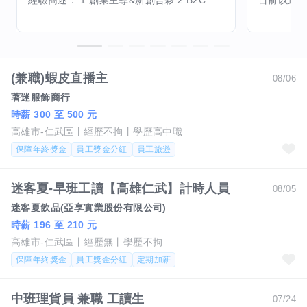
經驗簡述： 1.創業主導&新創合夥 2.B2C產品開發運營一條龍 3.AI應用開發與量化研究新創 標籤話題都可以聊，開放交流 找尋共同創業機會，亦歡迎新創收編
(兼職)蝦皮直播主
08/06
著迷服飾商行
時薪 300 至 500 元
高雄市-仁武區
經歷不拘
學歷高中職
保障年終獎金
員工獎金分紅
員工旅遊
迷客夏-早班工讀【高雄仁武】計時人員
08/05
迷客夏飲品(亞享實業股份有限公司)
時薪 196 至 210 元
高雄市-仁武區
經歷無
學歷不拘
保障年終獎金
員工獎金分紅
定期加薪
中班理貨員 兼職 工讀生
07/24