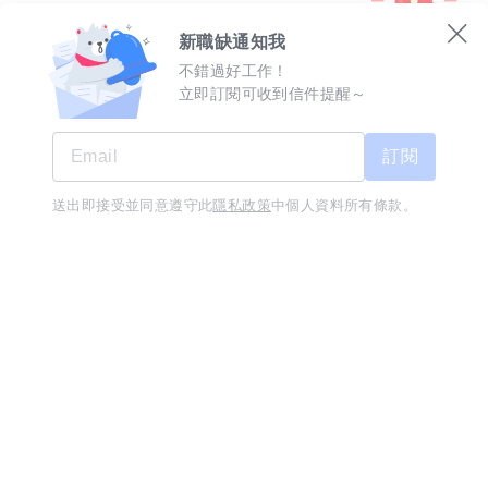
里歐歐式早餐-假日PT(仁武中華店)
08/05
新職缺通知我
里歐歐式早餐店
不錯過好工作！
時薪 196 元
立即訂閱可收到信件提醒～
高雄市-仁武區
經歷無
學歷不拘
訂閱
里歐歐式早餐-平日PT(仁武中華店)
08/05
送出即接受並同意遵守此
隱私政策
中個人資料所有條款。
里歐歐式早餐店
工作訊息不漏接
立即下載
時薪 196 元
高雄市-仁武區
經歷無
學歷不拘
八方雲集仁武仁雄店晚班人員
08/05
八方雲集水餃鍋貼專賣店(旭村小吃部)
時薪 196 元以上
高雄市-仁武區
經歷不拘
學歷
員工獎金分紅