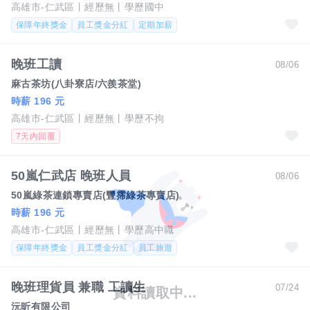
高雄市-仁武區
經歷無
學歷國中
保障年終獎金
員工獎金分紅
定期加薪
晚班工讀
08/06
麻古茶坊(八卦寮店/六羨茶堂)
時薪 196 元
高雄市-仁武區
經歷無
學歷不拘
7天內回覆
50嵐仁武店 晚班人員
08/06
50嵐綠茶連鎖專賣店(豐霈綠茶專賣店)
時薪 196 元
高雄市-仁武區
經歷無
學歷高中職
保障年終獎金
員工獎金分紅
員工旅遊
晚班理貨員 兼職 工讀生
07/24
沅昕有限公司