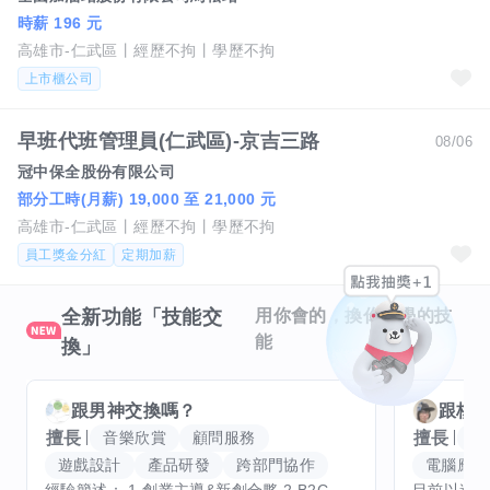
時薪 196 元
高雄市-仁武區
經歷不拘
學歷不拘
上市櫃公司
早班代班管理員(仁武區)-京吉三路
08/06
冠中保全股份有限公司
部分工時(月薪) 19,000 至 21,000 元
高雄市-仁武區
經歷不拘
學歷不拘
員工獎金分紅
定期加薪
全新功能「技能交
用你會的，換你想學的技
能
換」
跟
男神
交換嗎？
跟
核
擅長
擅長
音樂欣賞
顧問服務
腳
遊戲設計
產品研發
跨部門協作
電腦應用