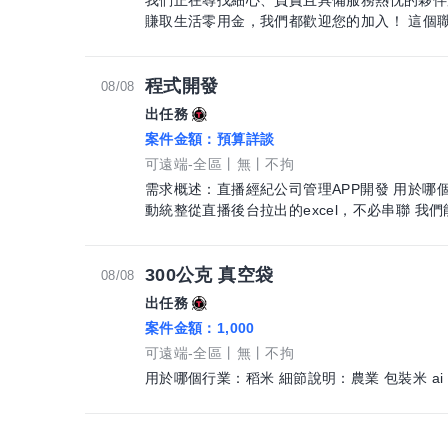
我們正在尋找細心、負責且具備服務熱忱的夥伴
賺取生活零用金
程式開發
08/08
出任務
案件金額：
預算詳談
可遠端-全區
無
不拘
需求概述：直播經紀公司管理APP開發 用於哪
動統整從直播後台拉出的excel，不必串聯 我
的統計系統 1. 主播開播分析(開播時間、開播時
旗下主播分析、時數天數預警通知) 3. 根據不
望能分成兩部分 1. 開發報價 2.後期維護報價
300公克 真空袋
08/08
出任務
案件金額：
1,000
可遠端-全區
無
不拘
用於哪個行業：稻米 細節說明：農業 包裝米 ai