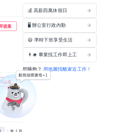
💰 高薪四萬休假日
🖥️ 辦公室行政內勤
即提案
😃 準時下班享受生活
👨‍🎓 畢業找工作即上工
想睡飽？
用地圖找離家近工作！
即提案
1
第 1 頁