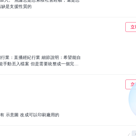
加入。 無論您是想累積社會經驗，還是想
，我們都歡迎您的加入！ 這個職缺是支援性質的
立
個行業：直播經紀行業 細節說明：希望能自
們能手動丟入檔案 但是需要統整成一個完整
長天數、收益) 2. 經紀人分析(招募效益、
同制度表能統計出主播相對應的應得薪資 希
立
 有 示意圖 改成可以印刷廠用的