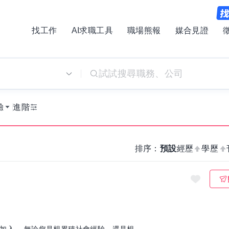
找工作
AI求職工具
職場熊報
媒合見證
別
驗
進階
排序：
預設
經歷
學歷