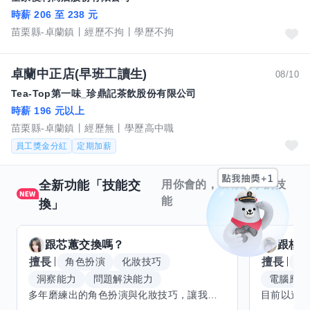
時薪 206 至 238 元
苗栗縣-卓蘭鎮
經歷不拘
學歷不拘
卓蘭中正店(早班工讀生)
08/10
Tea-Top第一味_珍鼎記茶飲股份有限公司
時薪 196 元以上
苗栗縣-卓蘭鎮
經歷無
學歷高中職
員工獎金分紅
定期加薪
全新功能「技能交
用你會的，換你想學的技
能
換」
跟
芯蕙
交換嗎？
跟
核
擅長
擅長
角色扮演
化妝技巧
腳
洞察能力
問題解決能力
電腦應用
多年磨練出的角色扮演與化妝技巧，讓我能洞察細節，完美呈現不同風格。希望能與擅長Excel、Word及辦公軟體的你交換技能，讓我提升辦公效率，也願分享我的專業與心得，共同成長。期待有志者一同交流，攜手突破自我界限，創造更多可能。