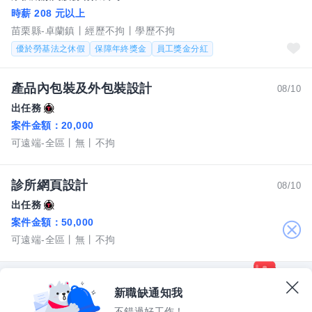
時薪 208 元以上
苗栗縣-卓蘭鎮
經歷不拘
學歷不拘
優於勞基法之休假
保障年終獎金
員工獎金分紅
產品內包裝及外包裝設計
08/10
出任務
案件金額：
20,000
可遠端-全區
無
不拘
診所網頁設計
08/10
出任務
案件金額：
50,000
關
可遠端-全區
無
不拘
閉
新職缺通知我
不錯過好工作！