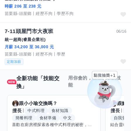
時薪 206 至 238 元
苗栗縣-頭屋鄉
經歷不拘
學歷不拘
7-11頭屋門市大夜班
06/16
統一超商(睿晨企業社)
月薪 34,200 至 36,000 元
苗栗縣-頭屋鄉
經歷不拘
學歷
定期加薪
全新功能「技能交
用你會的，換你想學的技
能
換」
跟
小小瑜
交換嗎？
跟
魟
擅長
擅長
中式料理
食材知識
冥
簡餐料理
食材準備
中文
自我覺察
喜歡在廚房裡探索各種中式料理的祕密，也對食材的挑選和搭配充滿熱情。平常生活裡，簡餐料理是我的拿手好戲，讓人輕鬆又滿足。最近開始對手繪、攝影和影片剪輯有濃厚興趣，想找伙伴一起學習交換技能，互相激盪創意！希望能和你一起開心成長，分享不只是技術，更是快樂和靈感的碰撞。