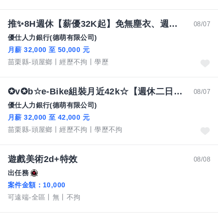
推✨8H週休【薪優32K起】免無塵衣、週領借支、員工車位、夜校工讀可、自行車零件組裝.苗太
08/07
優仕人力銀行(德萌有限公司)
月薪 32,000 至 50,000 元
苗栗縣-頭屋鄉
經歷不拘
學歷
✪v✪b☆e-Bike組裝月近42k☆【週休二日┃近苗栗家樂福┃夜校工讀生ok┃供機車位┃可周領4000】ღ薪動ღtk苗
08/07
優仕人力銀行(德萌有限公司)
月薪 32,000 至 42,000 元
苗栗縣-頭屋鄉
經歷不拘
學歷不拘
遊戲美術2d+特效
08/08
出任務
案件金額：
10,000
可遠端-全區
無
不拘