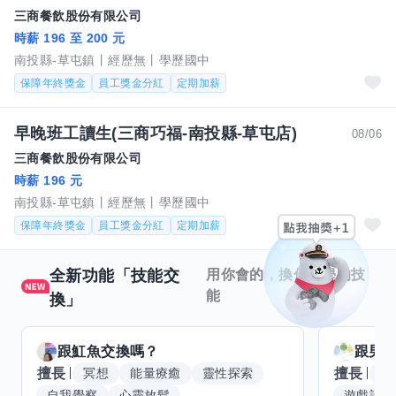
三商餐飲股份有限公司
時薪 196 至 200 元
南投縣-草屯鎮
經歷無
學歷國中
保障年終獎金
員工獎金分紅
定期加薪
早晚班工讀生(三商巧福-南投縣-草屯店)
08/06
三商餐飲股份有限公司
時薪 196 元
南投縣-草屯鎮
經歷無
學歷國中
保障年終獎金
員工獎金分紅
定期加薪
全新功能「技能交
用你會的，換你想學的技
能
換」
跟
魟魚
交換嗎？
跟
男
擅長
擅長
冥想
能量療癒
靈性探索
音
自我覺察
心靈放鬆
遊戲設計