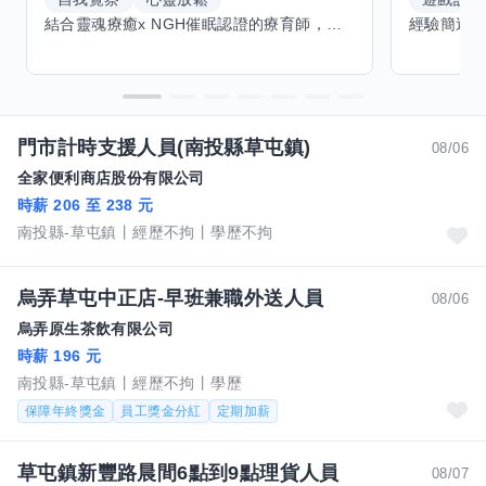
結合靈魂療癒x NGH催眠認證的療育師，主要提供潛意識探索和靈魂導向的催眠療育。你會全程100%清醒跟我對話。
門市計時支援人員(南投縣草屯鎮)
08/06
全家便利商店股份有限公司
時薪 206 至 238 元
南投縣-草屯鎮
經歷不拘
學歷不拘
烏弄草屯中正店-早班兼職外送人員
08/06
烏弄原生茶飲有限公司
時薪 196 元
南投縣-草屯鎮
經歷不拘
學歷
保障年終獎金
員工獎金分紅
定期加薪
草屯鎮新豐路晨間6點到9點理貨人員
08/07