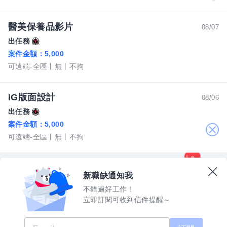
醫美保養品影片
08/07
出任務
案件金額：
5,000
可遠端-全區
無
不拘
IG版面設計
08/06
出任務
案件金額：
5,000
關
可遠端-全區
無
不拘
閉
新職缺通知我
不錯過好工作！
立即訂閱可收到信件提醒～
數字科技股份有限公司
上櫃公司股票代碼 5287
許可證字號 2571
機構地址：新北市三重區重新路五段609巷12號10樓
518熊班 客服專線：02-2999-2100 週一至週五 09:00 - 18:00