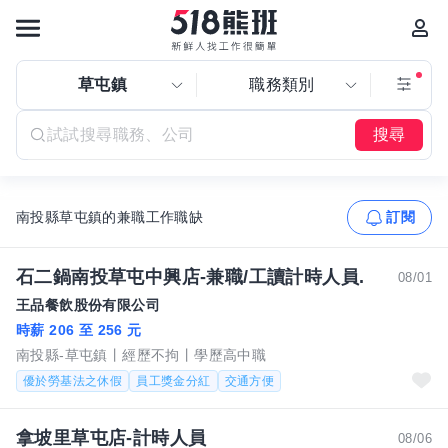
草屯鎮
職務類別
搜尋
南投縣草屯鎮的兼職工作職缺
訂閱
石二鍋南投草屯中興店-兼職/工讀計時人員.
08/01
王品餐飲股份有限公司
時薪 206 至 256 元
南投縣-草屯鎮
經歷不拘
學歷高中職
優於勞基法之休假
員工獎金分紅
交通方便
拿坡里草屯店-計時人員
08/06