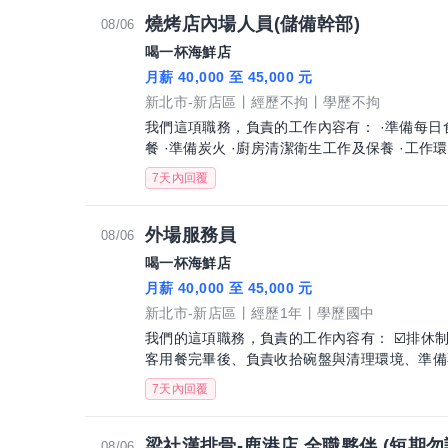
燒烤店內場人員(儲備幹部)
08/06
喝一杯海鮮店
月薪 40,000 至 45,000 元
新北市-新店區
經歷不拘
學歷不拘
我們這項職務，負責的工作內容有： ·準備每日
餐 ·準備炭火 ·廚房清潔衛生工作及保養 ·工作
7天內回覆
外場服務員
08/06
喝一杯海鮮店
月薪 40,000 至 45,000 元
新北市-新店區
經歷1年
學歷國中
我們的這項職務，負責的工作內容有： ☑️排休制 
客用餐完畢後、負責收拾碗盤與清理環境、準備
7天內回覆
梁社漢排骨-鹿港店 全職夥伴 (短期勿
08/06