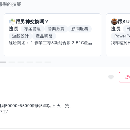
想學的技能
跟
男神
交換嗎？
跟
KU
擅長
擅長
專案管理
音樂欣賞
顧問服務
遊戲設計
產品研發
PowerPo
經驗簡述： 1.創業主導&新創合夥 2.B2C產品開發運營一條龍 3.AI應用開發與量化研究新創 標籤話題都可以聊，開放交流 找尋共同創業機會，亦歡迎新創收編
0000~55000廚齡5年以上,火、燙、
中工/