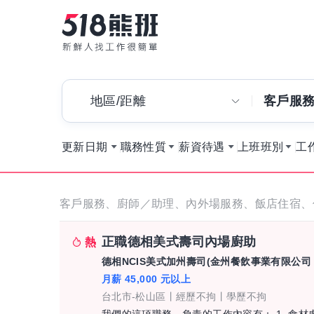
地區/距離
更新日期
職務性質
薪資待遇
上班班別
工
正職德相美式壽司內場廚助
德相NCIS美式加州壽司(金州餐飲事業有限公司 
月薪 45,000 元以上
台北市-松山區
經歷不拘
學歷不拘