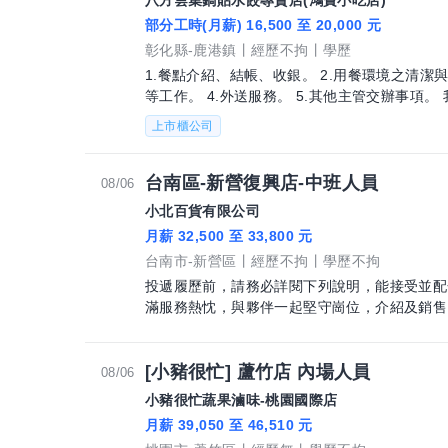
八方雲集鍋貼水餃專賣店(鴻寶小吃店)
部分工時(月薪) 16,500 至 20,000 元
彰化縣-鹿港鎮
經歷不拘
學歷
1.餐點介紹、結帳、收銀。 2.用餐環境之清潔
等工作。 4.外送服務。 5.其他主管交辦事項。 
上市櫃公司
台南區-新營復興店-中班人員
08/06
小北百貨有限公司
月薪 32,500 至 33,800 元
台南市-新營區
經歷不拘
學歷不拘
投遞履歷前，請務必詳閱下列說明，能接受並配合者再投履歷，
滿服務熱忱，與夥伴一起堅守崗位，介紹及銷售
[小豬很忙] 蘆竹店 內場人員
08/06
小豬很忙蔬果滷味-桃園國際店
月薪 39,050 至 46,510 元