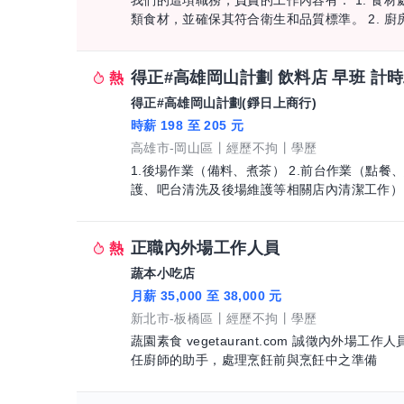
我們的這項職務，負責的工作內容有： 1. 食
類食材，並確保其符合衛生和品質標準。 2. 廚房設備和用具的清潔和維護：餐廚助手負責
清洗和消毒廚房設備、器具和用具
得正#高雄岡山計劃 飲料店 早班 計
得正#高雄岡山計劃(錚日上商行)
時薪 198 至 205 元
高雄市-岡山區
經歷不拘
學歷
1.後場作業（備料、煮茶） 2.前台作業（點餐
護、吧台清洗及後場維護等相關店內清潔工作） 
品等） 6.客戶開發及外送
正職內外場工作人員
蔬本小吃店
月薪 35,000 至 38,000 元
新北市-板橋區
經歷不拘
學歷
蔬園素食 vegetaurant.com 誠徵內外場工作
任廚師的助手，處理烹飪前與烹飪中之準備