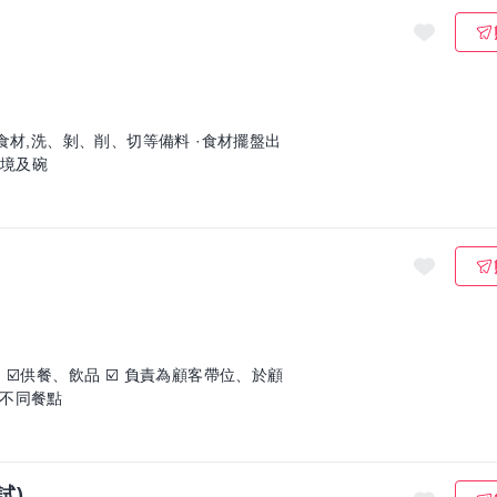
食材,洗、剝、削、切等備料 ·食材擺盤出
環境及碗
☑️供餐、飲品 ☑️ 負責為顧客帶位、於顧
不同餐點
試)