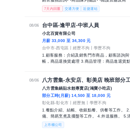
銷售服務諮詢- -商品陳列擺設- -維護店舖及商
7天內回覆
交通方便
近捷運站
台中區-逢甲店-中班人員
08/06
小北百貨有限公司
月薪 33,000 至 34,300 元
台中市-西屯區
經歷不拘
學歷不拘
1.顧客服務：介紹及銷售門市商品，顧客諮詢與需
帳，商品退換貨處理 3.商品管理：商品進退貨
八方雲集-永安店、彰美店 晚班部分工
08/06
八方雲集鍋貼水餃專賣店(鴻寶小吃店)
部分工時(月薪) 14,500 至 18,000 元
彰化縣-彰化市
經歷無
學歷不拘
1.餐點介紹、結帳、收銀點餐、供餐等工作。 2
備、簡易烹煮及擺盤等工作。 4.外送服務。 5.
上市櫃公司