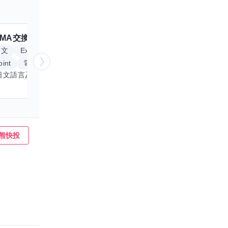
MA
交換嗎？
跟
Anitta
交換嗎？
擅長
日文
Excel
Word
英文
手繪
int
電腦繪圖
我專精於日文語言及文書處理軟體，尤其擅長Excel與Word的高效運用，具備穩健的專業技能。近期希望拓展英文溝通能力，進而深入遊戲設計與動畫製作領域。期盼透過技能交流，共同成長，彼此激盪出創新思維，提升專業價值。若您在相關領域有心得，樂於互惠分享，誠摯邀請一同探索更多可能。
熊快投