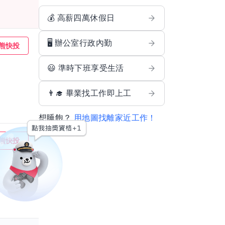
💰 高薪四萬休假日
🖥️ 辦公室行政內勤
熊快投
😃 準時下班享受生活
👨‍🎓 畢業找工作即上工
想睡飽？
用地圖找離家近工作！
熊快投