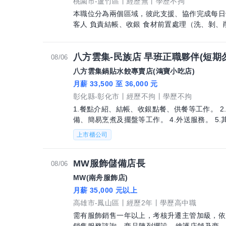
桃園市-蘆竹區
經歷無
學歷不拘
本職位分為兩個區域，彼此支援、協作完成每日營運： 【櫃台區】 微笑服
客人 負責結帳、收銀 食材前置處理（洗、剝、
八方雲集-民族店 早班正職夥伴(短期
08/06
八方雲集鍋貼水餃專賣店(鴻寶小吃店)
月薪 33,500 至 36,000 元
彰化縣-彰化市
經歷不拘
學歷不拘
1.餐點介紹、結帳、收銀點餐、供餐等工作。 2
備、簡易烹煮及擺盤等工作。 4.外送服務。 5.
上市櫃公司
MW服飾儲備店長
08/06
MW(南舟服飾店)
月薪 35,000 元以上
高雄市-鳳山區
經歷2年
學歷高中職
需有服飾銷售一年以上，考核升遷主管加級，依照能力考核調薪 -顧