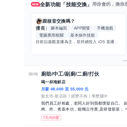
全新功能「技能交換」
用你會的，換你
跟
核音
交換嗎？
擅長
腳本編寫
APP開發
手機遊戲
電腦應用相關
基本操作技能
目前以遊戲直播為主，並持續投入 iOS 直播推流應用開發。對直播技術、影音串流、AI 應用、內容創作與產品設計有濃厚興趣，平時透過實作累積開發經驗，也持續學習 Godot 遊戲開發、影音剪輯、音樂創作與編曲等相關技術。 希望透過技能交換認識不同背景的夥伴，一起交流開發經驗、Side Project、AI 工作流程、內容創作與職涯發展。如果你也對程式開發、直播技術、設計、美術、Cosplay、造型、化妝、攝影、影音製作、音樂創作等領域有興趣，都很歡迎交流，彼此分享經驗、互相學習，一起成長。
廚助/中工/副廚/二廚/打伙
08/06
喝一杯海鮮店
月薪 48,000 至 55,000 元
新北市-新店區
經歷不拘
學歷國中
我們員工好相處，老闆人好到我都懷疑自己。 副廚5
烤、炸、煮基本功，能獨立作業,及研發新菜； 
7天內回覆