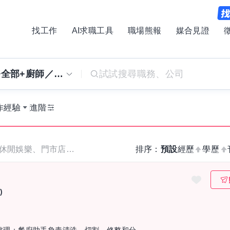
找工作
AI求職工具
職場熊報
媒合見證
客戶服務全部+廚師／助理全部+內外場服務全部+飯店住宿全部+休閒娛樂全部+門市店面全部+零售百貨全部
作經驗
進階
客戶服務、廚師／助理、內外場服務、飯店住宿、休閒娛樂、門市店面、零售百貨 的全部工作職缺
排序：
預設
經歷
學歷
)