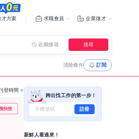
求職會員
企業徵才
徵才方案
近期搜尋
搜尋
清除
條件
訂閱
刊登時間
跨出找工作的第一步！
熊快投
註冊
新鮮人看過來！