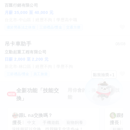
百匯行銷有限公司
月薪 35,000 至 40,000 元
台北市-中山區
經歷不拘
學歷高中職
優於勞基法之休假
三節禮品/獎金
交通方便
吊卡車助手
08/08
立勤起重工程有限公司
日薪 2,000 至 2,200 元
新北市-林口區
經歷不拘
學歷不拘
三節禮品/獎金
員工旅遊
全新功能「技能交
用你會的，換你想學的技
能
換」
跟
L na
交換嗎？
跟
微笑
擅長
擅長
中文
手機遊戲
寵物飼養
平
沒技能可以交換，找我聊天交流也ok！
貼圖設計