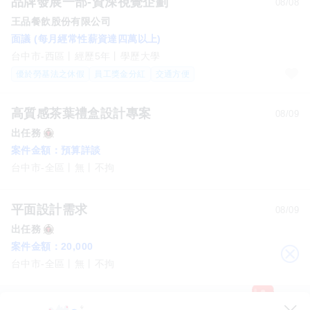
品牌發展一部-資深視覺企劃
08/08
王品餐飲股份有限公司
面議 (每月經常性薪資達四萬以上)
台中市-西區
經歷5年
學歷大學
優於勞基法之休假
員工獎金分紅
交通方便
高質感茶葉禮盒設計專案
08/09
出任務
案件金額：
預算詳談
台中市-全區
無
不拘
平面設計需求
08/09
出任務
案件金額：
20,000
關
台中市-全區
無
不拘
閉
丰禾台中文心崇德店-廚藝中工
08/08