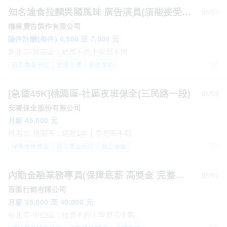
知名速食拉麵異國風味 廣告演員(須能接受辣)
08/07
橋星廣告製作有限公司
論件計酬(每件) 6,500 至 7,500 元
新北市-新莊區
經歷不拘
學歷不拘
員工獎金分紅
交通方便
近捷運站
[急徵45K]桃園區-社區夜班保全(三民路一段)
08/09
安聯保全股份有限公司
月薪 45,000 元
桃園市-桃園區
經歷1年
學歷高中職
保障年終獎金
員工獎金分紅
員工旅遊
內勤金融業務專員(保障底薪 高獎金 完整培訓 無經驗可)
08/07
百匯行銷有限公司
月薪 35,000 至 40,000 元
台北市-中山區
經歷不拘
學歷高中職