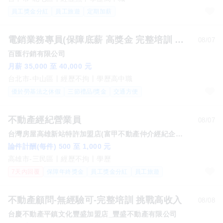
員工獎金分紅
員工旅遊
定期加薪
電銷業務專員(保障底薪 高獎金 完整培訓 無經驗可)
08/07
百匯行銷有限公司
月薪 35,000 至 40,000 元
台北市-中山區
經歷不拘
學歷高中職
優於勞基法之休假
三節禮品/獎金
交通方便
不動產經紀營業員
08/07
台灣房屋高雄新站特許加盟店(富甲不動產仲介經紀企業行)
論件計酬(每件) 500 至 1,000 元
高雄市-三民區
經歷不拘
學歷
7天內回覆
保障年終獎金
員工獎金分紅
員工旅遊
不動產顧問-無經驗可-完整培訓 挑戰高收入
08/08
台慶不動產平鎮文化豐盛加盟店_豐盛不動產有限公司