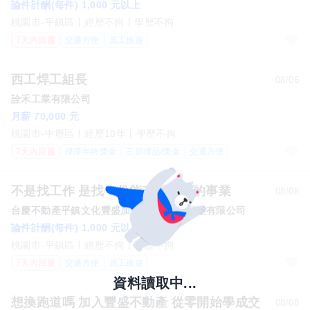
論件計酬(每件) 1,000 元以上
桃園市-平鎮區
經歷不拘
學歷不拘
7天內回覆
交通方便
員工旅遊
西工焊工組長
08/06
詮禾工業有限公司
月薪 70,000 元
桃園市-中壢區
經歷10年
學歷不拘
7天內回覆
保障年終獎金
三節禮品/獎金
交通方便
不是找工作 是找一份能改變收入的事業
08/08
台慶不動產平鎮文化豐盛加盟店_豐盛不動產有限公司
論件計酬(每件) 1,000 元以上
桃園市-平鎮區
經歷不拘
學歷不拘
7天內回覆
交通方便
員工旅遊
想換跑道嗎 加入豐盛不動產 從零開始學成交
08/08