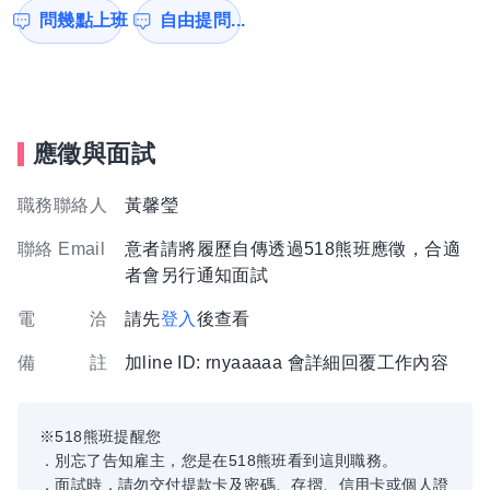
問幾點上班
自由提問...
應徵與面試
職務聯絡人
黃馨瑩
聯絡 Email
意者請將履歷自傳透過518熊班應徵，合適
者會另行通知面試
電 洽
請先
登入
後查看
備 註
加line ID: rnyaaaaa 會詳細回覆工作內容
※518熊班提醒您
．別忘了告知雇主，您是在518熊班看到這則職務。
．面試時，請勿交付提款卡及密碼、存摺、信用卡或個人證