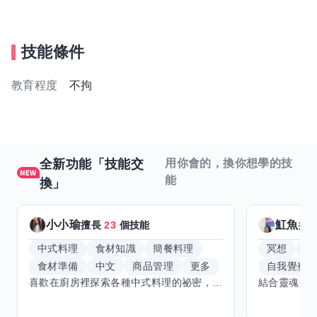
技能條件
教育程度
不拘
全新功能「技能交
用你會的，換你想學的技
能
換」
小小瑜
魟魚
擅長
23
個技能
擅
中式料理
食材知識
簡餐料理
冥想
能
食材準備
中文
商品管理
更多
自我覺察
喜歡在廚房裡探索各種中式料理的祕密，也對食材的挑選和搭配充滿熱情。平常生活裡，簡餐料理是我的拿手好戲，讓人輕鬆又滿足。最近開始對手繪、攝影和影片剪輯有濃厚興趣，想找伙伴一起學習交換技能，互相激盪創意！希望能和你一起開心成長，分享不只是技術，更是快樂和靈感的碰撞。