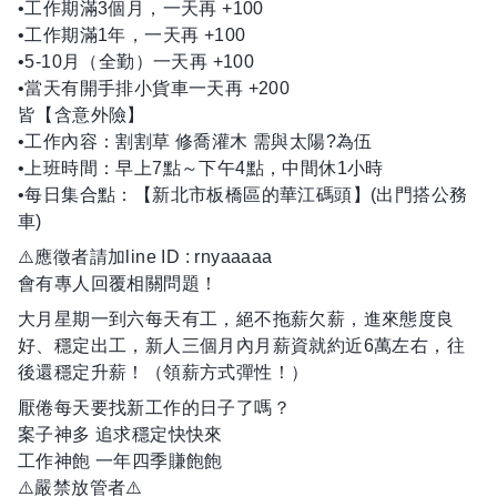
•工作期滿3個月，一天再 +100
•工作期滿1年，一天再 +100
•5-10月（全勤）一天再 +100
•當天有開手排小貨車一天再 +200
皆【含意外險】
•工作內容：割割草 修喬灌木 需與太陽?為伍
•上班時間：早上7點～下午4點，中間休1小時
•每日集合點：【新北市板橋區的華江碼頭】(出門搭公務
車)
⚠️應徵者請加line ID : rnyaaaaa
會有專人回覆相關問題！
大月星期一到六每天有工，絕不拖薪欠薪，進來態度良
好、穩定出工，新人三個月內月薪資就約近6萬左右，往
後還穩定升薪！（領薪方式彈性！）
厭倦每天要找新工作的日子了嗎？
案子神多 追求穩定快快來
工作神飽 一年四季賺飽飽
⚠️嚴禁放管者⚠️