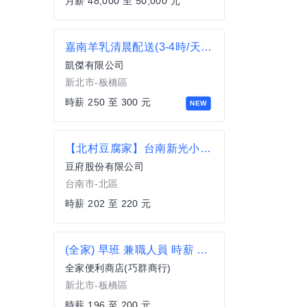
月薪 48,000 至 50,000 元
嘉南羊乳清晨配送(3-4時/天)-樹林區
凱傑有限公司
新北市-板橋區
時薪 250 至 300 元
NEW
【北村豆腐家】台南新光小北門店-外場計時
豆府股份有限公司
台南市-北區
時薪 202 至 220 元
(全家) 早班 兼職人員 時薪 200元 PT 工讀生 板橋區 便利商店 超商 非7-11 四維路 四維夜市 民有街
全家便利商店(巧群商行)
新北市-板橋區
時薪 196 至 200 元