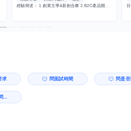
經驗簡述： 1.創業主導&新創合夥 2.B2C產品開發運營一條龍 3.AI應用開發與量化研究新創 標籤話題都可以聊，開放交流 找尋共同創業機會，亦歡迎新創收編
要求
問面試時間
問是否
...