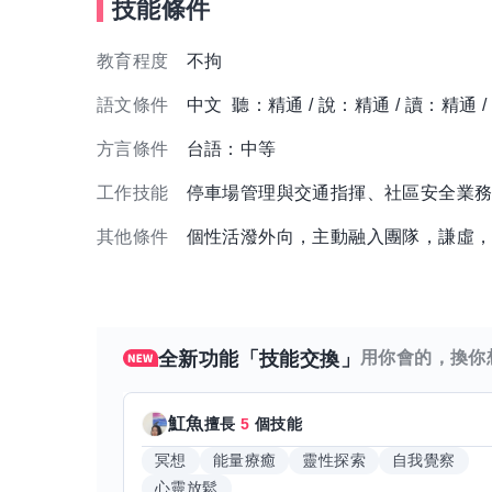
技能條件
教育程度
不拘
語文條件
中文 聽：精通 / 說：精通 / 讀：精通 
方言條件
台語：中等
工作技能
停車場管理與交通指揮、社區安全業
其他條件
個性活潑外向，主動融入團隊，謙虛，抗壓
全新功能「技能交換」
用你會的，換你
魟魚
擅長
5
個技能
冥想
能量療癒
靈性探索
自我覺察
心靈放鬆