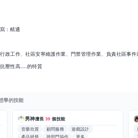
/ 寫：精通
務行政工作、社區安寧維護作業、門禁管理作業、負責社區事件
性高.....的特質
想學的技能
男神
擅長
39
個技能
音樂欣賞
顧問服務
遊戲設計
產品研發
跨部門協作
更多