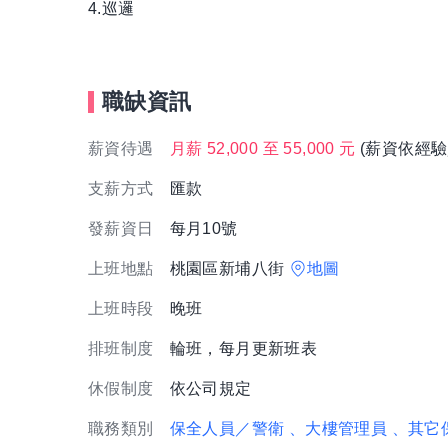
4.巡邏
職缺資訊
薪資待遇
月薪 52,000 至 55,000 元
(薪資依經驗
支薪方式
匯款
發薪資日
每月10號
上班地點
桃園區新埔八街
地圖
上班時段
晚班
排班制度
輪班，每月更新班表
休假制度
依公司規定
職務類別
保全人員／警衛
、大樓管理員
、其它