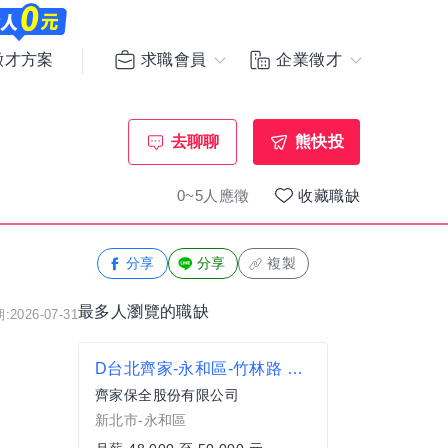
求職會員
企業徵才
徵才方案
去聊聊
熊快投
0~5人應徵
收藏職缺
分享
分享
複製
最多人瀏覽的職缺
2026-07-31
D台北齊家-永和區-竹林路 機電副理 50K
齊家保全股份有限公司
新北市-永和區