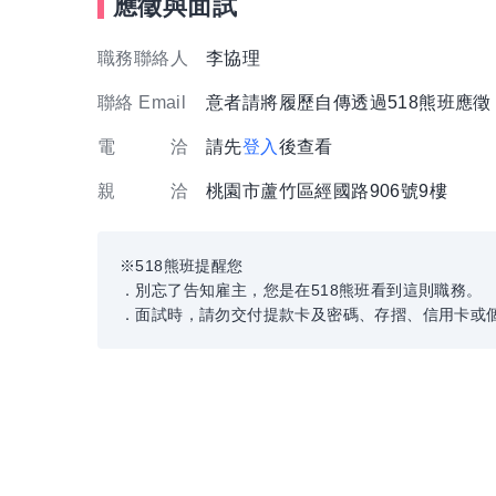
應徵與面試
職務聯絡人
李協理
聯絡 Email
意者請將履歷自傳透過518熊班應
電 洽
請先
登入
後查看
親 洽
桃園市蘆竹區經國路906號9樓
※518熊班提醒您
．別忘了告知雇主，您是在518熊班看到這則職務。
．面試時，請勿交付提款卡及密碼、存摺、信用卡或