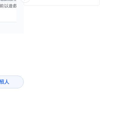
目前以遊戲直播為主，並持續投入 iOS 直播推流應用開發。對直播技術、影音串流、AI 應用、內容創作與產品設計有濃厚興趣，平時透過實作累積開發經驗，也持續學習 Godot 遊戲開發、影音剪輯、音樂創作與編曲等相關技術。 希望透過技能交換認識不同背景的夥伴，一起交流開發經驗、Side Project、AI 工作流程、內容創作與職涯發展。如果你也對程式開發、直播技術、設計、美術、Cosplay、造型、化妝、攝影、影音製作、音樂創作等領域有興趣，都很歡迎交流，彼此分享經驗、互相學習，一起成長。
招人