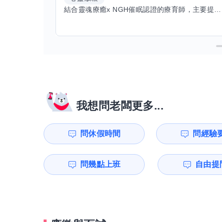
結合靈魂療癒x NGH催眠認證的療育師，主要提供潛意識探索和靈魂導向的催眠療育。你會全程100%清醒跟我對話。
我想問老闆更多...
問休假時間
問經驗
問幾點上班
自由提問