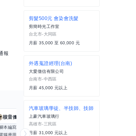
剪髮500元 會染會洗髮
剪簡時光工作室
台北市-大同區
月薪 35,000 至 60,000 元
通報
外遇蒐證經理(台南)
大愛徵信有限公司
台南市-中西區
月薪 45,000 元以上
汽車玻璃學徒、半技師、技師
上豪汽車玻璃行
核音
KUMA
擅長
19
個技能
高雄市-三民區
腳本編寫
APP開發
手機遊戲
日文
Exc
月薪 31,000 元以上
電腦應用相關
更多
電腦繪圖