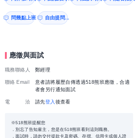
問幾點上班
自由提問...
應徵與面試
職務聯絡人
鄭經理
聯絡 Email
意者請將履歷自傳透過518熊班應徵，合適
者會另行通知面試
電 洽
請先
登入
後查看
※518熊班提醒您
．別忘了告知雇主，您是在518熊班看到這則職務。
．面試時，請勿交付提款卡及密碼、存摺、信用卡或個人證