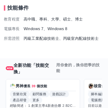
技能條件
教育程度
高中職、專科、大學、碩士、博士
電腦專長
Windows 7、Windows 8
所需證照
丙級工業配線技術士、丙級室內配線技術士
全新功能「技能交
用你會的，換你想學的技
能
換」
男神
核音
擅長
39
個技能
擅
音樂欣賞
顧問服務
遊戲設計
腳本編寫
產品研發
更多
電腦應用
經驗簡述： 1.創業主導&新創合夥 2.B2C產品開發運營一條龍 3.AI應用開發與量化研究新創 標籤話題都可以聊，開放交流 找尋共同創業機會，亦歡迎新創收編