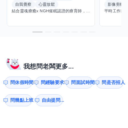
自我覺察
心靈放鬆
影像剪輯
結合靈魂療癒x NGH催眠認證的療育師，主要提供潛意識探索和靈魂導向的催眠療育。你會全程100%清醒跟我對話。
我想問老闆更多...
問休假時間
問經驗要求
問面試時間
問是否招人
問幾點上班
自由提問...