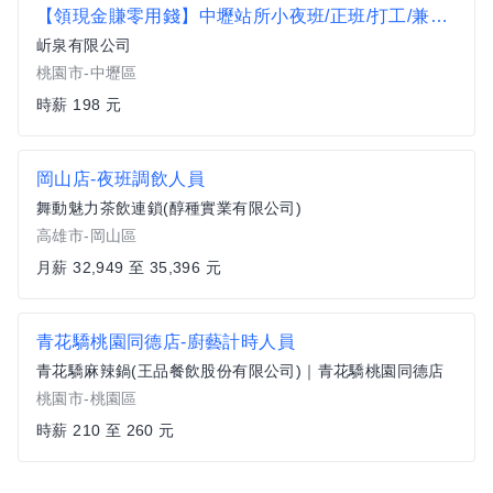
【領現金賺零用錢】中壢站所小夜班/正班/打工/兼職/二度就業/H
岓泉有限公司
桃園市-中壢區
時薪 198 元
岡山店-夜班調飲人員
舞動魅力茶飲連鎖(醇種實業有限公司)
高雄市-岡山區
月薪 32,949 至 35,396 元
青花驕桃園同德店-廚藝計時人員
青花驕麻辣鍋(王品餐飲股份有限公司)｜青花驕桃園同德店
桃園市-桃園區
時薪 210 至 260 元