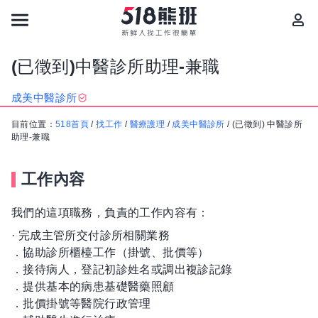
(已徵到)中醫診所助理-兼職
成美中醫診所
目前位置：
518首頁
/
找工作
/
醫療護理
/
成美中醫診所
/
(已徵到) 中醫診所
助理-兼職
工作內容
我們的這項職務，負責的工作內容有：
· 完成主管所交付診所相關業務
．協助診所櫃檯工作（掛號、批價等）
．接待病人，登記初診姓名或調出複診記錄
．提供基本的病患基礎醫藥照顧
．批價掛號等醫院行政管理