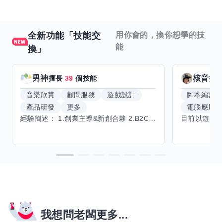
全新功能「技能交
用你會的，換你想學的技
能
換」
男神
核音
擅長
39
個技能
擅
音樂欣賞
顧問服務
遊戲設計
腳本編寫
產品研發
更多
電腦應用
經驗簡述： 1.創業主導&新創合夥 2.B2C產品開發運營一條龍 3.AI應用開發與量化研究新創 標籤話題都可以聊，開放交流 找尋共同創業機會，亦歡迎新創收編
我想問老闆更多...