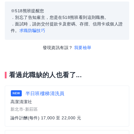
※518熊班提醒您
．別忘了告知雇主，您是在518熊班看到這則職務。
．面試時，請勿交付提款卡及密碼、存摺、信用卡或個人證
件。
求職防騙技巧
發現資訊有誤？
我要檢舉
看過此職缺的人也看了...
半日班樓梯清洗員
NEW
高潔清潔社
新北市-新莊區
論件計酬(每件) 17,000 至 22,000 元