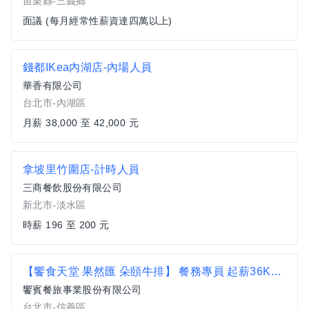
苗栗縣-三義鄉
面議 (每月經常性薪資達四萬以上)
錢都IKea內湖店-內場人員
華香有限公司
台北市-內湖區
月薪 38,000 至 42,000 元
拿坡里竹圍店-計時人員
三商餐飲股份有限公司
新北市-淡水區
時薪 196 至 200 元
【饗食天堂 果然匯 朵頤牛排】 餐務專員 起薪36K起 歡迎二度就業者加入【信義區】
饗賓餐旅事業股份有限公司
台北市-信義區