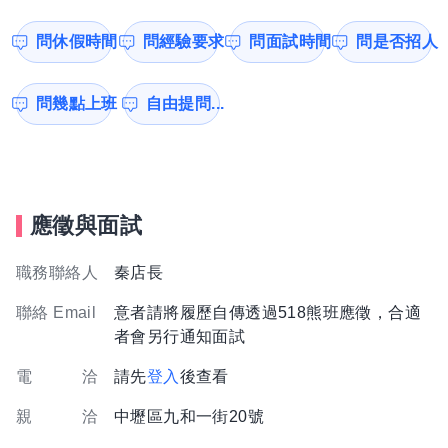
問休假時間
問經驗要求
問面試時間
問是否招人
問幾點上班
自由提問...
應徵與面試
職務聯絡人
秦店長
聯絡 Email
意者請將履歷自傳透過518熊班應徵，合適
者會另行通知面試
電 洽
請先
登入
後查看
親 洽
中壢區九和一街20號