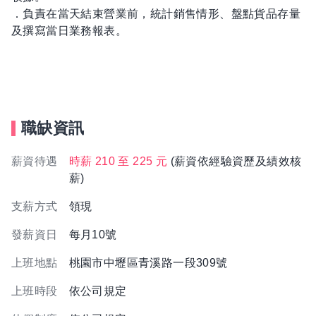
．負責在當天結束營業前，統計銷售情形、盤點貨品存量
及撰寫當日業務報表。
職缺資訊
薪資待遇
時薪 210 至 225 元
(薪資依經驗資歷及績效核
薪)
支薪方式
領現
發薪資日
每月10號
上班地點
桃園市中壢區青溪路一段309號
上班時段
依公司規定