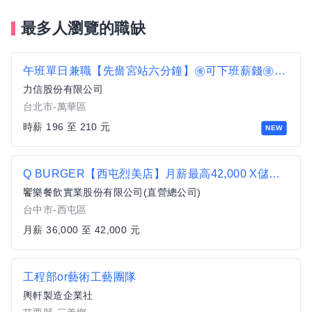
最多人瀏覽的職缺
午班單日兼職【先嗇宮站六分鐘】㊝可下班薪錢㊝搬運理貨C1
力信股份有限公司
台北市-萬華區
時薪 196 至 210 元
NEW
Q BURGER【西屯烈美店】月薪最高42,000 X儲備幹部一頭班X 歡迎轉職、新鮮人加入
饗樂餐飲實業股份有限公司(直營總公司)
台中市-西屯區
月薪 36,000 至 42,000 元
工程部or藝術工藝團隊
輿軒製造企業社