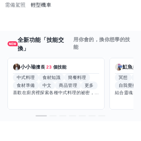
需備駕照
輕型機車
全新功能「技能交
用你會的，換你想學的技
能
換」
小小瑜
魟魚
擅長
23
個技能
擅
中式料理
食材知識
簡餐料理
冥想
能
食材準備
中文
商品管理
更多
自我覺察
喜歡在廚房裡探索各種中式料理的祕密，也對食材的挑選和搭配充滿熱情。平常生活裡，簡餐料理是我的拿手好戲，讓人輕鬆又滿足。最近開始對手繪、攝影和影片剪輯有濃厚興趣，想找伙伴一起學習交換技能，互相激盪創意！希望能和你一起開心成長，分享不只是技術，更是快樂和靈感的碰撞。