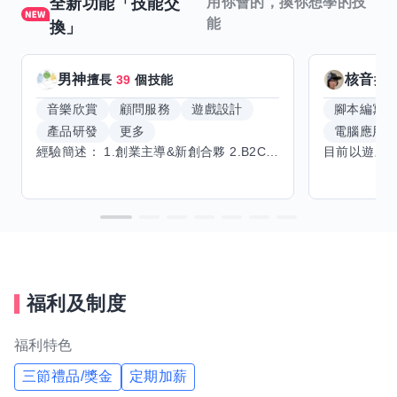
全新功能「技能交
用你會的，換你想學的技
能
換」
男神
核音
擅長
39
個技能
擅
音樂欣賞
顧問服務
遊戲設計
腳本編寫
產品研發
更多
電腦應用
經驗簡述： 1.創業主導&新創合夥 2.B2C產品開發運營一條龍 3.AI應用開發與量化研究新創 標籤話題都可以聊，開放交流 找尋共同創業機會，亦歡迎新創收編
福利及制度
福利特色
三節禮品/獎金
定期加薪