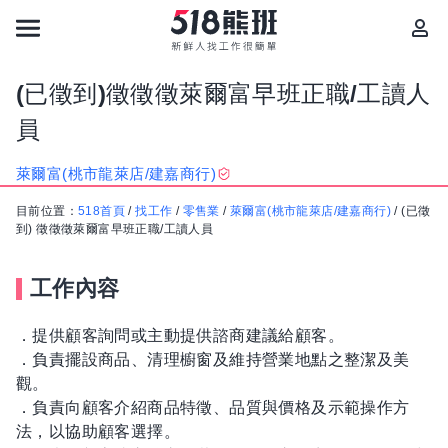
(已徵到)徵徵徵萊爾富早班正職/工讀人
員
萊爾富(桃市龍萊店/建嘉商行)
目前位置：
518首頁
/
找工作
/
零售業
/
萊爾富(桃市龍萊店/建嘉商行)
/
(已徵
到) 徵徵徵萊爾富早班正職/工讀人員
工作內容
．提供顧客詢問或主動提供諮商建議給顧客。
．負責擺設商品、清理櫥窗及維持營業地點之整潔及美
觀。
．負責向顧客介紹商品特徵、品質與價格及示範操作方
法，以協助顧客選擇。