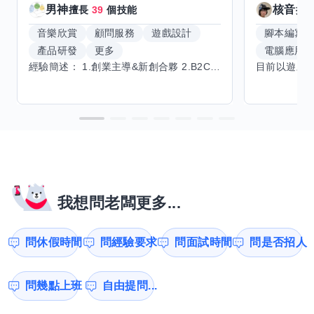
男神
核音
擅長
39
個技能
擅
音樂欣賞
顧問服務
遊戲設計
腳本編寫
產品研發
更多
電腦應用
經驗簡述： 1.創業主導&新創合夥 2.B2C產品開發運營一條龍 3.AI應用開發與量化研究新創 標籤話題都可以聊，開放交流 找尋共同創業機會，亦歡迎新創收編
我想問老闆更多...
問休假時間
問經驗要求
問面試時間
問是否招人
問幾點上班
自由提問...