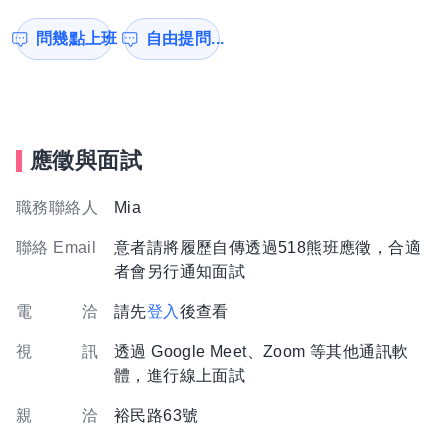
問幾點上班
自由提問...
應徵與面試
職務聯絡人
Mia
聯絡 Email
意者請將履歷自傳透過518熊班應徵，合適
者會另行通知面試
電 洽
請先
登入
後查看
視 訊
透過 Google Meet、Zoom 等其他通訊軟
體，進行線上面試
親 洽
裕民路63號