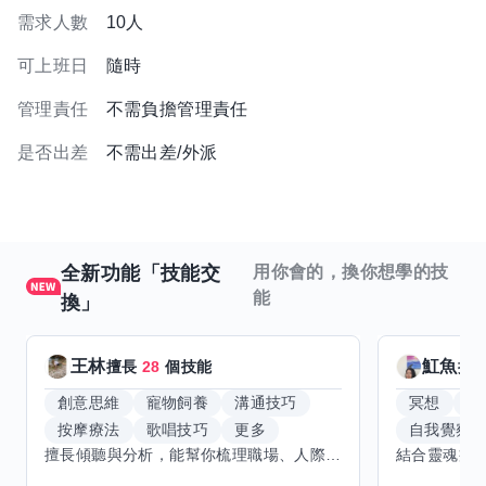
需求人數
10人
可上班日
隨時
管理責任
不需負擔管理責任
是否出差
不需出差/外派
全新功能「技能交
用你會的，換你想學的技
能
換」
王林
魟魚
擅長
28
個技能
擅
創意思維
寵物飼養
溝通技巧
冥想
能
按摩療法
歌唱技巧
更多
自我覺察
擅長傾聽與分析，能幫你梳理職場、人際或生活上卡住的問題，提供心理學角度的觀察與實際可行的解法，不打高空、不講廢話。適合想找人聊聊、整理思緒、或需要第三方客觀建議的朋友。 線上或實體都可以，時間彈性，可單次聊聊也可以多次交流。想學的技能還在開放中，歡迎提你擅長的東西，看能不能互相交換到對的人。