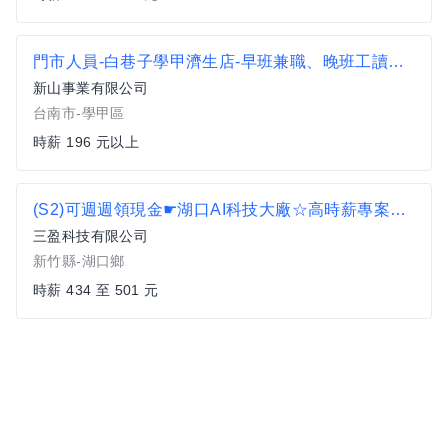
門市人員-白巷子學甲濟生店-早班兼職、晚班工讀人員
新山事業有限公司
台南市-學甲區
時薪 196 元以上
(S2)可週週領現金☛湖口AI科技大廠☆高時薪專案434-501元】(錄取率高/無經驗可)
三盈科技有限公司
新竹縣-湖口鄉
時薪 434 至 501 元