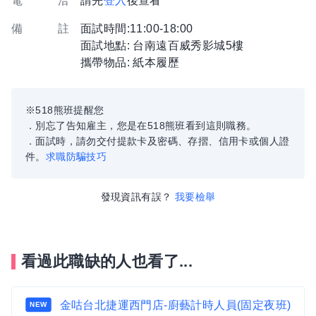
電 洽
請先
登入
後查看
備 註
面試時間:11:00-18:00
面試地點: 台南遠百威秀影城5樓
攜帶物品: 紙本履歷
※518熊班提醒您
．別忘了告知雇主，您是在518熊班看到這則職務。
．面試時，請勿交付提款卡及密碼、存摺、信用卡或個人證
件。
求職防騙技巧
發現資訊有誤？
我要檢舉
看過此職缺的人也看了...
金咕台北捷運西門店-廚藝計時人員(固定夜班)
NEW