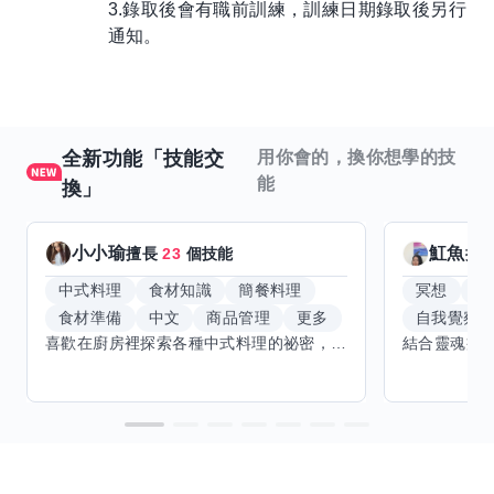
3.錄取後會有職前訓練，訓練日期錄取後另行
通知。
全新功能「技能交
用你會的，換你想學的技
能
換」
小小瑜
魟魚
擅長
23
個技能
擅
中式料理
食材知識
簡餐料理
冥想
能
食材準備
中文
商品管理
更多
自我覺察
喜歡在廚房裡探索各種中式料理的祕密，也對食材的挑選和搭配充滿熱情。平常生活裡，簡餐料理是我的拿手好戲，讓人輕鬆又滿足。最近開始對手繪、攝影和影片剪輯有濃厚興趣，想找伙伴一起學習交換技能，互相激盪創意！希望能和你一起開心成長，分享不只是技術，更是快樂和靈感的碰撞。