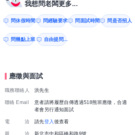
我想問老闆更多...
問休假時間
問經驗要求
問面試時間
問是否招人
問幾點上班
自由提問...
應徵與面試
職務聯絡人
洪先生
聯絡 Email
意者請將履歷自傳透過518熊班應徵，合適
者會另行通知面試
電 洽
請先
登入
後查看
親 洽
新北市中和區橋和路9號