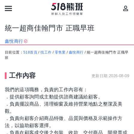
統一超商佳翰門市 正職早班
鑫悅商行
目前位置：
518首頁
/
找工作
/
零售業
/
鑫悅商行
/
統一超商佳翰門市 正職早
班
工作內容
更新日期:2026-08-09
我們的這項職務，負責的工作內容有：
．提供顧客詢問或主動提供諮商建議給顧客。
．負責擺設商品、清理櫥窗及維持營業地點之整潔及美
觀。
．負責向顧客介紹商品特徵、品質與價格及示範操作方
法，以協助顧客選擇。
．負責在顧客成交後之包裝、收款、交付商品、開發票或