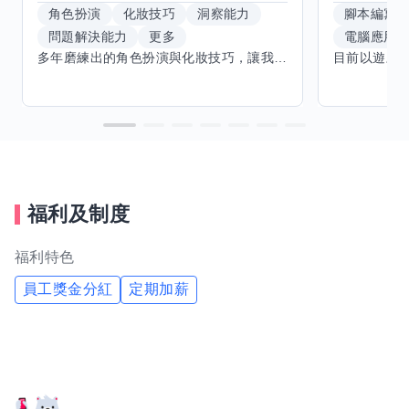
角色扮演
化妝技巧
洞察能力
腳本編寫
問題解決能力
更多
電腦應用
多年磨練出的角色扮演與化妝技巧，讓我能洞察細節，完美呈現不同風格。希望能與擅長Excel、Word及辦公軟體的你交換技能，讓我提升辦公效率，也願分享我的專業與心得，共同成長。期待有志者一同交流，攜手突破自我界限，創造更多可能。
福利及制度
福利特色
員工獎金分紅
定期加薪