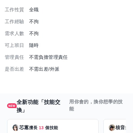
工作性質
全職
工作經驗
不拘
需求人數
不拘
可上班日
隨時
管理責任
不需負擔管理責任
是否出差
不需出差/外派
全新功能「技能交
用你會的，換你想學的技
能
換」
芯蕙
核音
擅長
13
個技能
擅