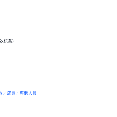
效核薪)
圖
市／店員／專櫃人員