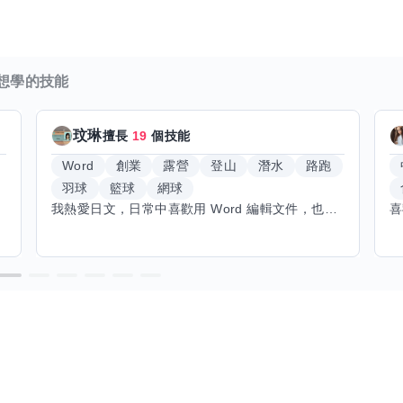
想學的技能
玟琳
擅長
19
個技能
Word
創業
露營
登山
潛水
路跑
羽球
籃球
網球
我熱愛日文，日常中喜歡用 Word 編輯文件，也對創業有不少想法。希望能找到願意和我交換技能的朋友，我願意分享日文和辦公軟體技巧，期待學習手繪和烏克麗麗，感受不同的藝術魅力。年長帶來沉澱與耐心，願與你互相成長，一同探索新領域的喜悅。