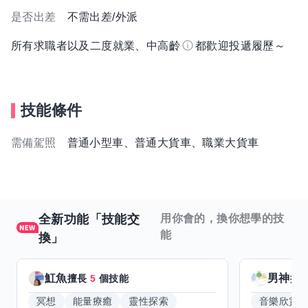
是否出差
不需出差/外派
所有求職者以及二度就業、中高齡
都歡迎投遞履歷～
技能條件
需備駕照
普通小型車、普通大貨車、職業大貨車
全新功能「技能交
用你會的，換你想學的技
能
換」
魟魚
男神
擅長
5
個技能
擅
冥想
能量療癒
靈性探索
音樂欣賞