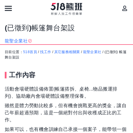
(已徵到)帳篷舞台架設
龍聖企業社
目前位置：
518首頁
/
找工作
/
其它服務相關業
/
龍聖企業社
/
(已徵到) 帳篷
舞台架設
工作內容
活動會場硬體設備佈置(帳篷搭拆、桌椅...物品搬運排
列)、協助廠內會場硬體設備整理保養。
雖然是體力勞動比較多，但有機會挑戰更高的獎金，讓自
己年薪超過預期，這是一個絕對付出與收穫成正比的工
作。
如果可以，也有機會訓練自己承接一個案子，能帶領一個