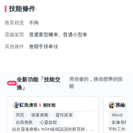
技能條件
教育程度
不拘
需備駕照
普通重型機車、普通小型車
其他條件
會開手排車佳
全新功能「技能交
用你會的，換你想學的技
能
換」
魟魚
雅綸
擅長
5
個技能
擅
冥想
能量療癒
靈性探索
Word
E
自我覺察
心靈放鬆
影像剪輯
結合靈魂療癒x NGH催眠認證的療育師，主要提供潛意識探索和靈魂導向的催眠療育。你會全程100%清醒跟我對話。