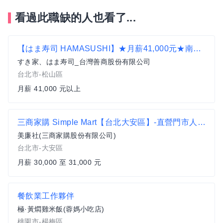
看過此職缺的人也看了...
【はま寿司 HAMASUSHI】★月薪41,000元★南京復興店 儲備幹部
すき家、はま寿司_台灣善商股份有限公司
台北市-松山區
月薪 41,000 元以上
三商家購 Simple Mart【台北大安區】-直營門市人員-享有季獎金+分紅(依居住地鄰近門市上班)
美廉社(三商家購股份有限公司)
台北市-大安區
月薪 30,000 至 31,000 元
餐飲業工作夥伴
極·黃燜雞米飯(蓉媽小吃店)
桃園市-楊梅區