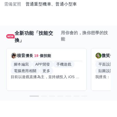
需備駕照
普通重型機車、普通小型車
全新功能「技能交
用你會的，換你想學的技
能
換」
核音
微笑每
擅長
19
個技能
腳本編寫
APP開發
手機遊戲
平面設計
電腦應用相關
更多
貼圖設計
目前以遊戲直播為主，並持續投入 iOS 直播推流應用開發。對直播技術、影音串流、AI 應用、內容創作與產品設計有濃厚興趣，平時透過實作累積開發經驗，也持續學習 Godot 遊戲開發、影音剪輯、音樂創作與編曲等相關技術。 希望透過技能交換認識不同背景的夥伴，一起交流開發經驗、Side Project、AI 工作流程、內容創作與職涯發展。如果你也對程式開發、直播技術、設計、美術、Cosplay、造型、化妝、攝影、影音製作、音樂創作等領域有興趣，都很歡迎交流，彼此分享經驗、互相學習，一起成長。