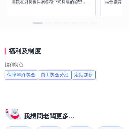
喜歡在廚房裡探索各種中式料理的祕密，也對食材的挑選和搭配充滿熱情。平常生活裡，簡餐料理是我的拿手好戲，讓人輕鬆又滿足。最近開始對手繪、攝影和影片剪輯有濃厚興趣，想找伙伴一起學習交換技能，互相激盪創意！希望能和你一起開心成長，分享不只是技術，更是快樂和靈感的碰撞。
福利及制度
福利特色
保障年終獎金
員工獎金分紅
定期加薪
我想問老闆更多...