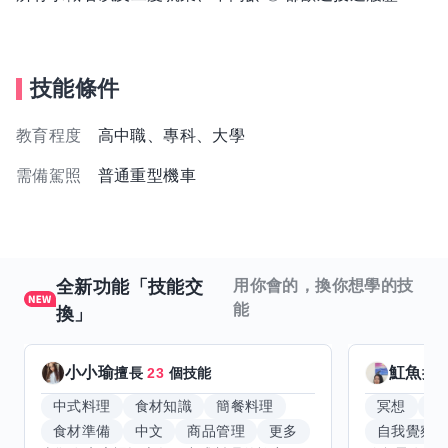
技能條件
教育程度
高中職、專科、大學
需備駕照
普通重型機車
全新功能「技能交
用你會的，換你想學的技
能
換」
小小瑜
魟魚
擅長
23
個技能
擅
中式料理
食材知識
簡餐料理
冥想
能
食材準備
中文
商品管理
更多
自我覺察