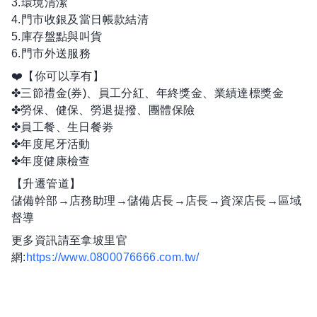
3.環境清潔
4.門市收銀及當日帳款結清
5.庫存盤點與叫貨
6.門市外送服務
❤️【你可以享有】
✤三節禮金(券)、員工分紅、年終獎金、業績達標獎金
✤勞保、健保、勞退提撥、團體保險
✤員工餐、生日餐劵
✤年度尾牙活動
✤年度健康檢查
【升遷管道】
儲備幹部→店務助理→儲備店長→店長→資深店長→區域
督導
更多資訊請至拿坡里官
網:
https://www.0800076666.com.tw/