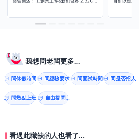
經驗簡述： 1.創業主導&新創合夥 2.B2C產品開發運營一條龍 3.AI應用開發與量化研究新創 標籤話題都可以聊，開放交流 找尋共同創業機會，亦歡迎新創收編
我想問老闆更多...
問休假時間
問經驗要求
問面試時間
問是否招人
問幾點上班
自由提問...
看過此職缺的人也看了...