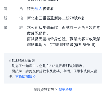
電 洽
請先
登入
後查看
親 洽
新北市三重區重新路二段78號8樓
備 註
本公司採集體面試，面試前一天會再次向您
做確認動作。
面試當天請攜帶身份證、職業大客車或職業
聯結車駕照、定期訓練證書(核對身份用)
※518熊班提醒您
．別忘了告知雇主，您是在518熊班看到這則職務。
．面試時，請勿交付提款卡及密碼、存摺、信用卡或個人證
件。
求職防騙技巧
發現資訊有誤？
我要檢舉