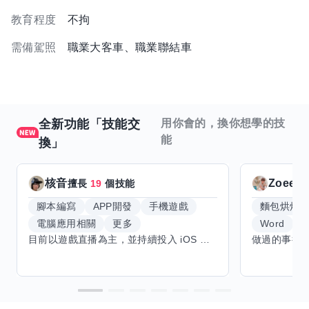
教育程度
不拘
需備駕照
職業大客車、職業聯結車
全新功能「技能交
用你會的，換你想學的技
能
換」
核音
Zoeey
擅長
19
個技能
腳本編寫
APP開發
手機遊戲
麵包烘焙
電腦應用相關
更多
Word
E
目前以遊戲直播為主，並持續投入 iOS 直播推流應用開發。對直播技術、影音串流、AI 應用、內容創作與產品設計有濃厚興趣，平時透過實作累積開發經驗，也持續學習 Godot 遊戲開發、影音剪輯、音樂創作與編曲等相關技術。 希望透過技能交換認識不同背景的夥伴，一起交流開發經驗、Side Project、AI 工作流程、內容創作與職涯發展。如果你也對程式開發、直播技術、設計、美術、Cosplay、造型、化妝、攝影、影音製作、音樂創作等領域有興趣，都很歡迎交流，彼此分享經驗、互相學習，一起成長。