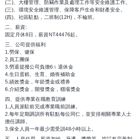
(二)、大樓管理、防竊作業及處理工作等安全維護工作。
(三)、環境安全維護管理、保障客戶生命和財產安全。
(四)、社區駐點，二班制(12H)，不輪班。
二、薪資:
固定月休8日，薪資NT44476起。
三、公司提供福利
1.勞保、健保
2.員工團保
3.勞退提撥公司負擔6﹪退休金
4.生日蛋糕、生育、婚喪補助金
5.績效獎金，年節獎金或禮券
6.介紹獎金，開發獎金，穩場獎金
四、提供專業在職教育訓練
1.人員派駐前完成專業職前訓練。
2.每年定期調訓所有駐點每位同仁，並安排相關專業人士
擔任講師。
3.保全人員一年最少需受訓48小時以上。
五、人員任用、薪資加給、升遷、獎懲等，皆訂有完善制