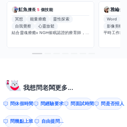
魟魚
雅綸
擅長
5
個技能
擅
冥想
能量療癒
靈性探索
Word
E
自我覺察
心靈放鬆
影像剪輯
結合靈魂療癒x NGH催眠認證的療育師，主要提供潛意識探索和靈魂導向的催眠療育。你會全程100%清醒跟我對話。
我想問老闆更多...
問休假時間
問經驗要求
問面試時間
問是否招人
問幾點上班
自由提問...