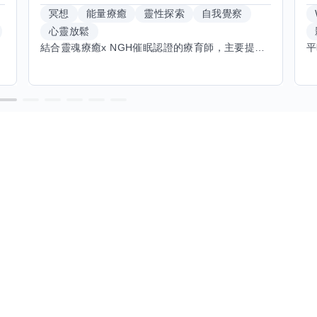
冥想
能量療癒
靈性探索
自我覺察
心靈放鬆
結合靈魂療癒x NGH催眠認證的療育師，主要提供潛意識探索和靈魂導向的催眠療育。你會全程100%清醒跟我對話。