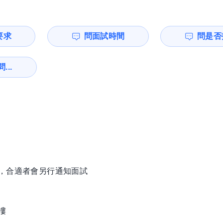
要求
問面試時間
問是否
...
徵，合適者會另行通知面試
樓