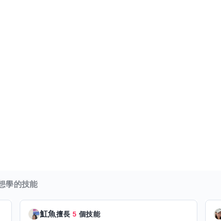
想學的技能
魟魚
擅長
5
個技能