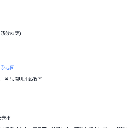
績效核薪)
樓
地圖
小、幼兒園與才藝教室
校安排