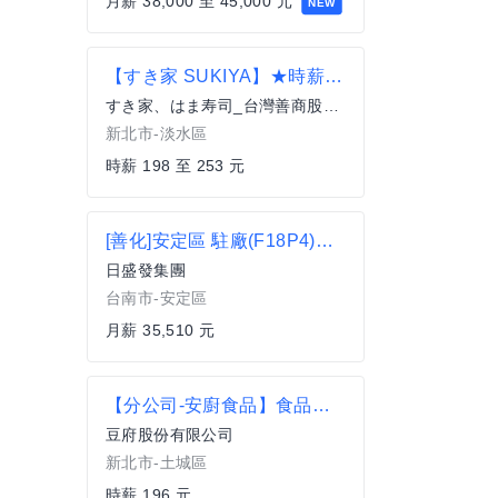
月薪 38,000 至 45,000 元
NEW
【すき家 SUKIYA】★時薪208元起(含全勤)★淡水捷運店
すき家、はま寿司_台灣善商股份有限公司
新北市-淡水區
時薪 198 至 253 元
[善化]安定區 駐廠(F18P4)清潔員-夜班
日盛發集團
台南市-安定區
月薪 35,510 元
【分公司-安廚食品】食品工廠 PT計時 作業員 見紅休
豆府股份有限公司
新北市-土城區
時薪 196 元