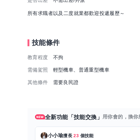
是否出差
不需出差/外派
所有求職者以及二度就業都歡迎投遞履歷～
技能條件
教育程度
不拘
需備駕照
輕型機車、普通重型機車
其他條件
需要良民證
全新功能「技能交換」
用你會的，換你
小小瑜
擅長
23
個技能