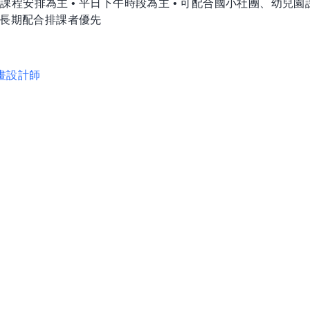
程安排為主 • 平日下午時段為主 • 可配合國小社團、幼兒園課
可長期配合排課者優先
畫設計師