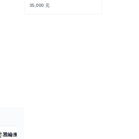
35,000 元
雅綸
小姵
擅長
7
個技能
擅