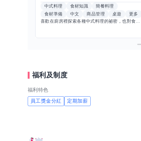
中式料理
食材知識
簡餐料理
食材準備
中文
商品管理
桌遊
更多
喜歡在廚房裡探索各種中式料理的祕密，也對食材的挑選和搭配充滿熱情。平常生活裡，簡餐料理是我的拿手好戲，讓人輕鬆又滿足。最近開始對手繪、攝影和影片剪輯有濃厚興趣，想找伙伴一起學習交換技能，互相激盪創意！希望能和你一起開心成長，分享不只是技術，更是快樂和靈感的碰撞。
福利及制度
福利特色
員工獎金分紅
定期加薪