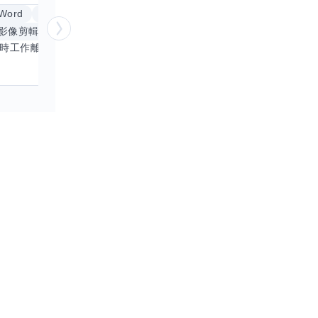
Word
Excel
倉頡輸入法
體重管理
影像剪輯與後製
手機遊戲
更多
創業
銷
平時工作離不開Word和Excel，熟練操作讓我在文件整理和數據處理上都得心應手，還能用倉頡輸入法快速打字。近期想挑戰英文學習，希望能透過交換技能一起進步！如果你英文流利，需要中文或電腦技巧輔助，歡迎找我搭檔，咱們一起歡樂學習，互相激勵，成為彼此的學習小夥伴！