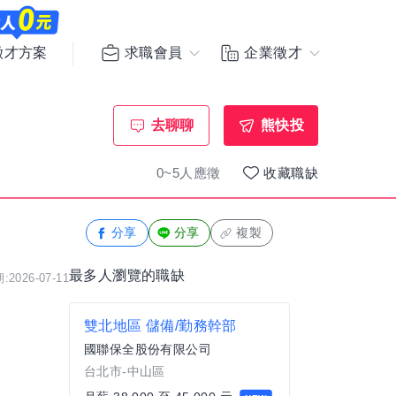
求職會員
企業徵才
徵才方案
去聊聊
熊快投
0~5人應徵
收藏職缺
分享
分享
複製
最多人瀏覽的職缺
2026-07-11
雙北地區 儲備/勤務幹部
國聯保全股份有限公司
台北市-中山區