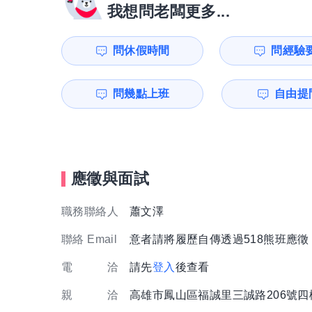
我想問老闆更多...
問休假時間
問經驗
問幾點上班
自由提問
應徵與面試
職務聯絡人
蕭文澤
聯絡 Email
意者請將履歷自傳透過518熊班應
電 洽
請先
登入
後查看
親 洽
高雄市鳳山區福誠里三誠路206號四