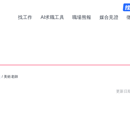
找工作
AI求職工具
職場熊報
媒合見證
社
/
美術老師
更新日期:
學