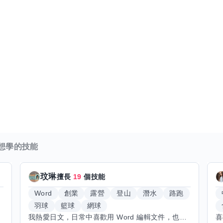
想學的技能
玟琳
擅長
19
個技能
Word
創業
露營
登山
潛水
路跑
羽球
籃球
網球
我熱愛日文，日常中喜歡用 Word 編輯文件，也對創業有不少想法。希望能找到願意和我交換技能的朋友，我願意分享日文和辦公軟體技巧，期待學習手繪和烏克麗麗，感受不同的藝術魅力。年長帶來沉澱與耐心，願與你互相成長，一同探索新領域的喜悅。