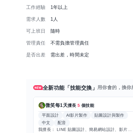
工作經驗
1年以上
需求人數
1人
可上班日
隨時
管理責任
不需負擔管理責任
是否出差
需出差，時間未定
全新功能「技能交換」
用你會的，換你
微笑每1天
擅長
5
個技能
平面設計
AI影片製作
貼圖設計與製作
中文
配音
我擅長： LINE 貼圖設計、簡易網站設計、影片剪輯、配音、AI 影片創作、音樂創作（原創歌曲／純音樂／配樂） 希望交換技能： ① 游泳（想學：自由式、蝶式） 已會基礎蛙式、仰式，但姿勢尚未標準，希望有人協助修正動作、提升效率。 ② 鋼琴（目前約巴哈初階程度） ③ 英文（程度約 B1～B2） 交換方式： 捷運可到處，部分技能可線上交換。