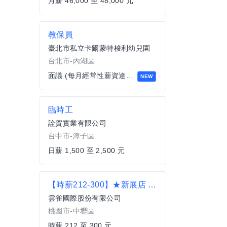
月薪 46,000 至 48,000 元
教保員
臺北市私立卡爾蒙特梭利幼兒園
台北市-內湖區
面議 (每月經常性薪資達四萬以上)
NEW
臨時工
詮賀實業有限公司
台中市-潭子區
日薪 1,500 至 2,500 元
【時薪212-300】★新展店 桃園內壢店【古拉爵 Grazie】內外場計時人員及大專院校實習生
雲雀國際股份有限公司
桃園市-中壢區
時薪 212 至 300 元