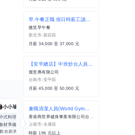
早.午餐正職 假日時薪工讀排班 9點-1 點 10點-2點
微笑早午餐
新北市-新莊區
月薪 34,000 至 37,000 元
【安平總店】中班炒台人員_薪優
傑意弗有限公司
台南市-安平區
月薪 45,000 至 50,000 元
小小瑜
魟魚
擅長
23
個技能
擅
兼職清潔人員(World Gym台南永康店)
香港商世界健身事業有限公司台灣分公司
中式料理
食材知識
簡餐料理
冥想
能
台南市-永康區
食材準備
中文
商品管理
桌遊
更多
心靈放鬆
喜歡在廚房裡探索各種中式料理的祕密，也對食材的挑選和搭配充滿熱情。平常生活裡，簡餐料理是我的拿手好戲，讓人輕鬆又滿足。最近開始對手繪、攝影和影片剪輯有濃厚興趣，想找伙伴一起學習交換技能，互相激盪創意！希望能和你一起開心成長，分享不只是技術，更是快樂和靈感的碰撞。
時薪 196 元以上