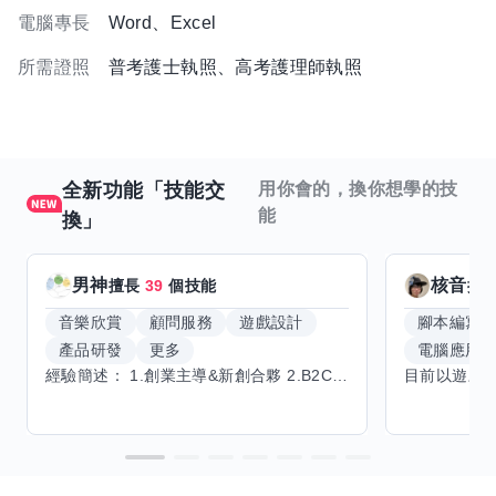
電腦專長
Word、Excel
所需證照
普考護士執照、高考護理師執照
全新功能「技能交
用你會的，換你想學的技
能
換」
男神
核音
擅長
39
個技能
擅
音樂欣賞
顧問服務
遊戲設計
腳本編寫
產品研發
更多
電腦應用
經驗簡述： 1.創業主導&新創合夥 2.B2C產品開發運營一條龍 3.AI應用開發與量化研究新創 標籤話題都可以聊，開放交流 找尋共同創業機會，亦歡迎新創收編