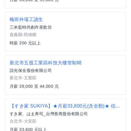
晚班外場工讀生
三米藍時尚創作茶飲坊
嘉義縣-民雄鄉
時薪 200 元以上
新北市五股工業區科技大樓管制哨
誼光保全股份有限公司
新北市-五股區
月薪 39,000 至 44,000 元
【すき家 SUKIYA】★月薪33,800元(含全勤)★ 信義安和店 全職
すき家、はま寿司_台灣善商股份有限公司
台北市-大安區
月薪 33,800 元以上