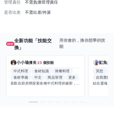
管理責任
不需負擔管理責任
是否出差
不需出差/外派
全新功能「技能交
用你會的，換你想學的技
能
換」
小小瑜
魟魚
擅長
23
個技能
擅
中式料理
食材知識
簡餐料理
冥想
能
食材準備
中文
商品管理
更多
自我覺察
喜歡在廚房裡探索各種中式料理的祕密，也對食材的挑選和搭配充滿熱情。平常生活裡，簡餐料理是我的拿手好戲，讓人輕鬆又滿足。最近開始對手繪、攝影和影片剪輯有濃厚興趣，想找伙伴一起學習交換技能，互相激盪創意！希望能和你一起開心成長，分享不只是技術，更是快樂和靈感的碰撞。