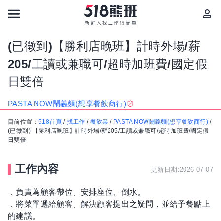
(已徵到)【勝利店晚班】計時外場/薪
205/工讀或兼職可/超時加班費/國定假
日雙倍
PASTA NOW鬧義麵(想享餐飲商行)
目前位置：
518首頁
/
找工作
/
餐飲業
/
PASTA NOW鬧義麵(想享餐飲商行)
/
(已徵到) 【勝利店晚班】計時外場/薪205/工讀或兼職可/超時加班費/國定假
日雙倍
工作內容
更新日期:2026-07-07
．負責為顧客帶位、安排座位、倒水。
．將菜單遞給顧客、解決顧客提出之疑問，並給予餐點上
的建議。