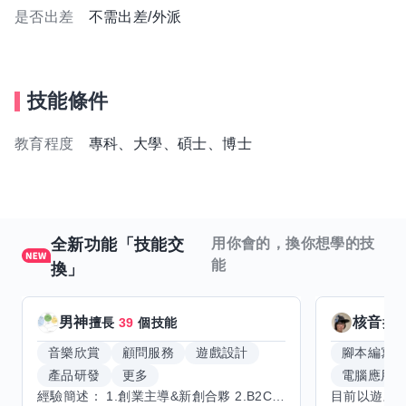
是否出差
不需出差/外派
技能條件
教育程度
專科、大學、碩士、博士
全新功能「技能交
用你會的，換你想學的技
能
換」
男神
核音
擅長
39
個技能
擅
音樂欣賞
顧問服務
遊戲設計
腳本編寫
產品研發
更多
電腦應用
經驗簡述： 1.創業主導&新創合夥 2.B2C產品開發運營一條龍 3.AI應用開發與量化研究新創 標籤話題都可以聊，開放交流 找尋共同創業機會，亦歡迎新創收編