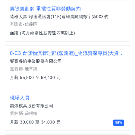
壽險規劃師-承攬性質非勞動契約
遠雄人壽-璟達通訊處(115)遠雄壽險網徵字第003號
基隆市-信義區
面議 (每月經常性薪資達四萬以上)
0-C3 倉儲物流管理部(嘉義廠)_物流資深專員(大貨車司機)
饗賓餐旅事業股份有限公司
嘉義縣-鹿草鄉
月薪 55,800 至 59,400 元
現場人員
惠鴻模具股份有限公司
雲林縣-莿桐鄉
月薪 30,000 至 34,000 元
NEW