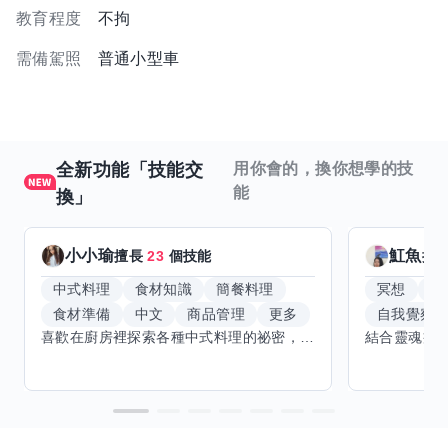
教育程度
不拘
需備駕照
普通小型車
全新功能「技能交
用你會的，換你想學的技
能
換」
小小瑜
魟魚
擅長
23
個技能
擅
中式料理
食材知識
簡餐料理
冥想
能
食材準備
中文
商品管理
更多
自我覺察
喜歡在廚房裡探索各種中式料理的祕密，也對食材的挑選和搭配充滿熱情。平常生活裡，簡餐料理是我的拿手好戲，讓人輕鬆又滿足。最近開始對手繪、攝影和影片剪輯有濃厚興趣，想找伙伴一起學習交換技能，互相激盪創意！希望能和你一起開心成長，分享不只是技術，更是快樂和靈感的碰撞。