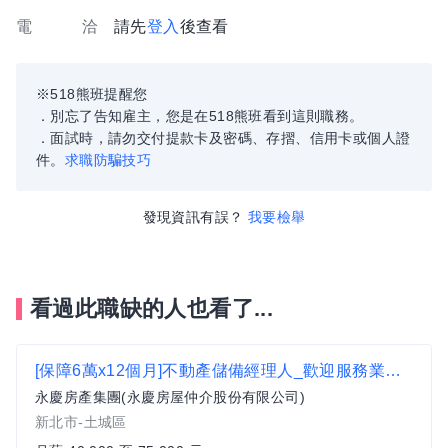
電 洽
請先
登入
後查看
※518熊班提醒您
．別忘了告知雇主，您是在518熊班看到這則職務。
．面試時，請勿交付提款卡及密碼、存摺、信用卡或個人證
件。
求職防騙技巧
發現資訊有誤？
我要檢舉
看過此職缺的人也看了...
[保障6萬x12個月]不動產儲備經理人_歡迎服務業轉職(土城區) c1
永慶房產集團(永慶房屋仲介股份有限公司)
新北市-土城區