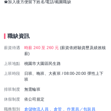
☎加入後方便留下姓名/電話/截圖職缺
職缺資訊
薪資待遇
時薪 240 至 260 元
(薪資依經驗資歷及績效核
薪)
上班地點
桃園市大園區民生路
上班時段
日班、晚班、大夜班 / 08:00-20:00 彈性上下
班
排班制度
無需輪班
休假制度
依公司規定
職務類別
倉儲物流人員
、倉管
、作業員／包裝員