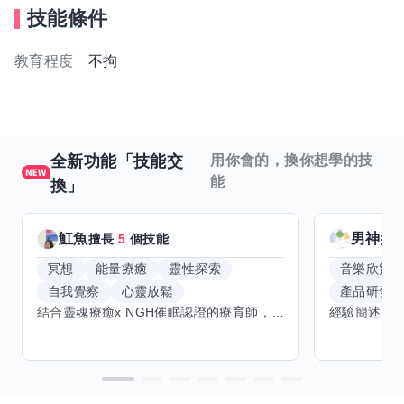
技能條件
教育程度
不拘
全新功能「技能交
用你會的，換你想學的技
能
換」
魟魚
男神
擅長
5
個技能
擅
冥想
能量療癒
靈性探索
音樂欣賞
自我覺察
心靈放鬆
產品研發
結合靈魂療癒x NGH催眠認證的療育師，主要提供潛意識探索和靈魂導向的催眠療育。你會全程100%清醒跟我對話。