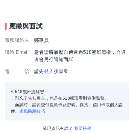
應徵與面試
職務聯絡人
鄭專員
聯絡 Email
意者請將履歷自傳透過518熊班應徵，合適
者會另行通知面試
電 洽
請先
登入
後查看
※518熊班提醒您
．別忘了告知雇主，您是在518熊班看到這則職務。
．面試時，請勿交付提款卡及密碼、存摺、信用卡或個人證
件。
求職防騙技巧
發現資訊有誤？
我要檢舉