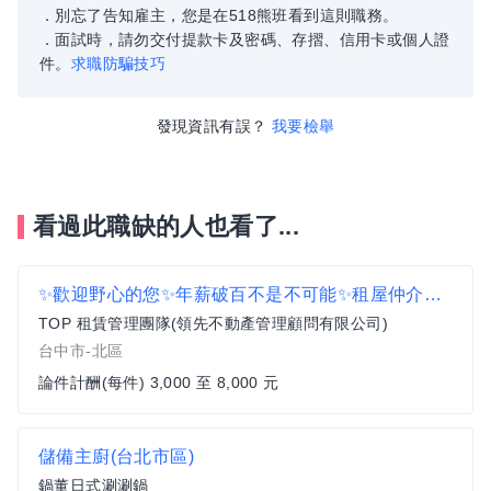
．別忘了告知雇主，您是在518熊班看到這則職務。
．面試時，請勿交付提款卡及密碼、存摺、信用卡或個人證
件。
求職防騙技巧
發現資訊有誤？
我要檢舉
看過此職缺的人也看了...
✨歡迎野心的您✨年薪破百不是不可能✨租屋仲介業務✨
TOP 租賃管理團隊(領先不動產管理顧問有限公司)
台中市-北區
論件計酬(每件) 3,000 至 8,000 元
儲備主廚(台北市區)
鍋董日式涮涮鍋