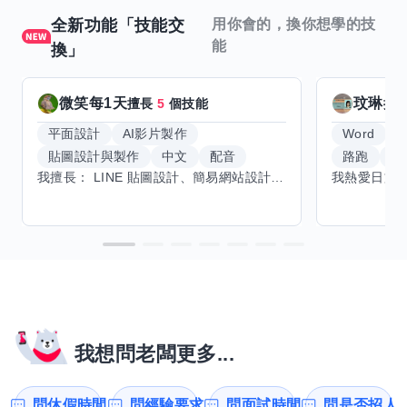
全新功能「技能交
用你會的，換你想學的技
能
換」
微笑每1天
玟琳
擅長
5
個技能
擅
平面設計
AI影片製作
Word
貼圖設計與製作
中文
配音
路跑
羽
我擅長： LINE 貼圖設計、簡易網站設計、影片剪輯、配音、AI 影片創作、音樂創作（原創歌曲／純音樂／配樂） 希望交換技能： ① 游泳（想學：自由式、蝶式） 已會基礎蛙式、仰式，但姿勢尚未標準，希望有人協助修正動作、提升效率。 ② 鋼琴（目前約巴哈初階程度） ③ 英文（程度約 B1～B2） 交換方式： 捷運可到處，部分技能可線上交換。
我想問老闆更多...
問休假時間
問經驗要求
問面試時間
問是否招人