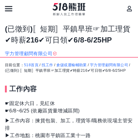
(已徵到)〚短期〛平鎮早班☞加工理貨
✔時薪216✔可日領✔6/8-6/25HP
宇力管理顧問有限公司
目前位置：
518首頁
/
找工作
/
倉儲或運輸輔助業
/
宇力管理顧問有限公司
/
(已徵到) 〚短期〛平鎮早班☞加工理貨✔時薪216✔可日領✔6/8-6/25HP
工作內容
☛固定休六日，見紅休
☛6/8~6/25 (依廠區貨量增減區間)
▶工作內容：揀貨包裝、加工，理貨等/職務依現場主管安
排
▶工作地點：桃園市平鎮區工業十一路