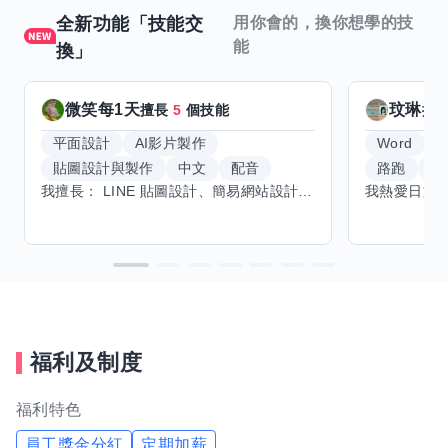
全新功能「技能交
用你會的，換你想學的技
能
換」
微笑每1天
玟琳
擅長
5
個技能
擅
平面設計
AI影片製作
Word
貼圖設計與製作
中文
配音
路跑
羽
我擅長： LINE 貼圖設計、簡易網站設計、影片剪輯、配音、AI 影片創作、音樂創作（原創歌曲／純音樂／配樂） 希望交換技能： ① 游泳（想學：自由式、蝶式） 已會基礎蛙式、仰式，但姿勢尚未標準，希望有人協助修正動作、提升效率。 ② 鋼琴（目前約巴哈初階程度） ③ 英文（程度約 B1～B2） 交換方式： 捷運可到處，部分技能可線上交換。
福利及制度
福利特色
員工獎金分紅
定期加薪