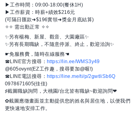
▶工作時間：09:00-18:00(餐休1H)
▶工作薪資：時薪+績效$216元
(可隔日匯款➜$196實領➜獎金月底結算)
✧✧ 需出勤正常 ✧✧
✨另有楊梅、新屋、觀音、大園廠區✨
✨另有長期職缺，不隨意停派、終止，歡迎洽詢✨
☛免服務費，隨時在線服務☚
☎LINE官方搜尋：
https://lin.ee/WMS3y49
@605ovynt(EZ工作趣，搜尋要加@喔!)
☎LINE電話搜尋：
https://line.me/ti/p/2gwtliSb6Q
0978671605(佳佳)
♯截圖職缺詢問，大桃園/台北皆有職缺~歡迎詢問❤
✿截圖應徵畫面並主動提供您的姓名與居住地，以便我們
更快速地安排工作。