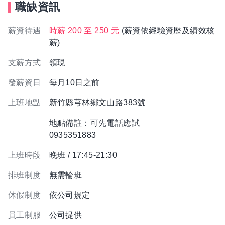
職缺資訊
薪資待遇
時薪 200 至 250 元
(薪資依經驗資歷及績效核
薪)
支薪方式
領現
發薪資日
每月10日之前
上班地點
新竹縣芎林鄉文山路383號
地點備註：可先電話應試
0935351883
上班時段
晚班 / 17:45-21:30
排班制度
無需輪班
休假制度
依公司規定
員工制服
公司提供