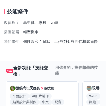
技能條件
教育程度
高中職、專科、大學
需備駕照
輕型機車
其他條件
個性溫和＇耐站＇工作積極,與同仁相處愉快
全新功能「技能交
用你會的，換你想學的技
能
換」
微笑每1天
玟琳
擅長
5
個技能
擅
平面設計
AI影片製作
Word
貼圖設計與製作
中文
配音
路跑
羽