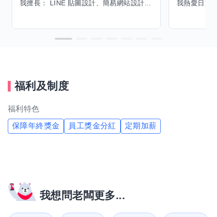
我擅長： LINE 貼圖設計、簡易網站設計、影片剪輯、配音、AI 影片創作、音樂創作（原創歌曲／純音樂／配樂） 希望交換技能： ① 游泳（想學：自由式、蝶式） 已會基礎蛙式、仰式，但姿勢尚未標準，希望有人協助修正動作、提升效率。 ② 鋼琴（目前約巴哈初階程度） ③ 英文（程度約 B1～B2） 交換方式： 捷運可到處，部分技能可線上交換。
福利及制度
福利特色
保障年終獎金
員工獎金分紅
定期加薪
我想問老闆更多...