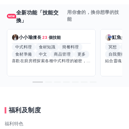
全新功能「技能交
用你會的，換你想學的技
能
換」
小小瑜
魟魚
擅長
23
個技能
擅
中式料理
食材知識
簡餐料理
冥想
能
食材準備
中文
商品管理
更多
自我覺察
喜歡在廚房裡探索各種中式料理的祕密，也對食材的挑選和搭配充滿熱情。平常生活裡，簡餐料理是我的拿手好戲，讓人輕鬆又滿足。最近開始對手繪、攝影和影片剪輯有濃厚興趣，想找伙伴一起學習交換技能，互相激盪創意！希望能和你一起開心成長，分享不只是技術，更是快樂和靈感的碰撞。
福利及制度
福利特色