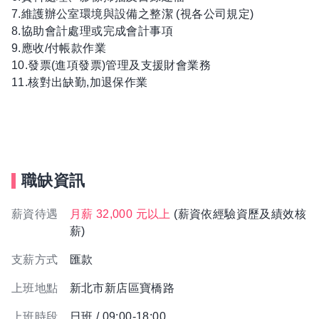
7.維護辦公室環境與設備之整潔 (視各公司規定)
8.協助會計處理或完成會計事項
9.應收/付帳款作業
10.發票(進項發票)管理及支援財會業務
11.核對出缺勤,加退保作業
職缺資訊
薪資待遇
月薪 32,000 元以上
(薪資依經驗資歷及績效核
薪)
支薪方式
匯款
上班地點
新北市新店區寶橋路
上班時段
日班 / 09:00-18:00