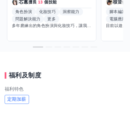
芯蕙
核音
擅長
13
個技能
擅
角色扮演
化妝技巧
洞察能力
腳本編寫
問題解決能力
更多
電腦應用
多年磨練出的角色扮演與化妝技巧，讓我能洞察細節，完美呈現不同風格。希望能與擅長Excel、Word及辦公軟體的你交換技能，讓我提升辦公效率，也願分享我的專業與心得，共同成長。期待有志者一同交流，攜手突破自我界限，創造更多可能。
福利及制度
福利特色
定期加薪