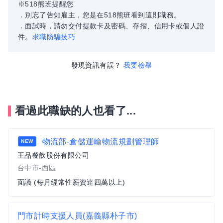
※518熊班提醒您
．別忘了告知雇主，您是在518熊班看到這則職務。
．面試時，請勿交付提款卡及密碼、存摺、信用卡或個人證
件。
求職防騙技巧
發現資訊有誤？
我要檢舉
看過此職缺的人也看了...
物流部-倉儲運輸物流規劃管理師
NEW
王品餐飲股份有限公司
台中市-西區
面議 (每月經常性薪資達四萬以上)
門市計時支援人員(嘉義縣朴子市)