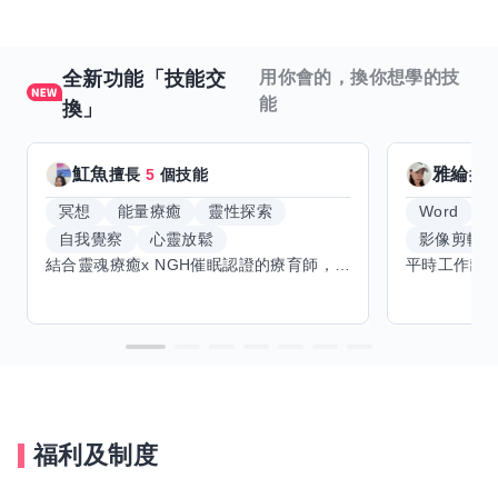
全新功能「技能交
用你會的，換你想學的技
能
換」
魟魚
雅綸
擅長
5
個技能
擅
冥想
能量療癒
靈性探索
Word
E
自我覺察
心靈放鬆
影像剪輯
結合靈魂療癒x NGH催眠認證的療育師，主要提供潛意識探索和靈魂導向的催眠療育。你會全程100%清醒跟我對話。
福利及制度