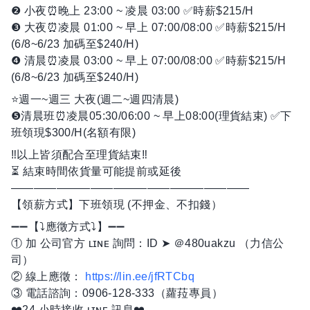
❷ 小夜⏰晚上 23:00 ~ 凌晨 03:00 ✅時薪$215/H
❸ 大夜⏰凌晨 01:00 ~ 早上 07:00/08:00 ✅時薪$215/H
(6/8~6/23 加碼至$240/H)
❹ 清晨⏰凌晨 03:00 ~ 早上 07:00/08:00 ✅時薪$215/H
(6/8~6/23 加碼至$240/H)
⭐️週一~週三 大夜(週二~週四清晨)
❺清晨班⏰凌晨05:30/06:00 ~ 早上08:00(理貨結束) ✅下
班領現$300/H(名額有限)
‼️以上皆須配合至理貨結束‼️
⏳ 結束時間依貨量可能提前或延後
—————————————————————
【領薪方式】下班領現 (不押金、不扣錢）
➖➖【⤵️應徵方式⤵️】➖➖
① 加 公司官方 ʟɪɴᴇ 詢問：ID ➤ ＠480uakzu （力信公
司）
② 線上應徵：
https://lin.ee/jfRTCbq
③ 電話諮詢：0906-128-333（蘿菈專員）
❤️24 小時接收 ʟɪɴᴇ 訊息❤️