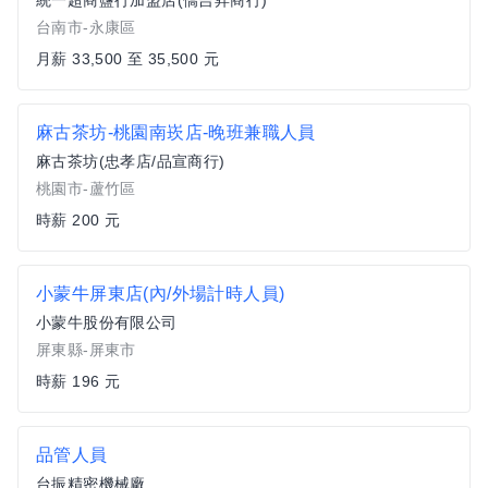
統一超商鹽行加盟店(僑吉昇商行)
台南市-永康區
月薪 33,500 至 35,500 元
麻古茶坊-桃園南崁店-晚班兼職人員
麻古茶坊(忠孝店/品宣商行)
桃園市-蘆竹區
時薪 200 元
小蒙牛屏東店(內/外場計時人員)
小蒙牛股份有限公司
屏東縣-屏東市
時薪 196 元
品管人員
台振精密機械廠