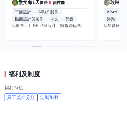
微笑每1天
玟琳
擅長
5
個技能
擅
平面設計
AI影片製作
Word
貼圖設計與製作
中文
配音
路跑
羽
我擅長： LINE 貼圖設計、簡易網站設計、影片剪輯、配音、AI 影片創作、音樂創作（原創歌曲／純音樂／配樂） 希望交換技能： ① 游泳（想學：自由式、蝶式） 已會基礎蛙式、仰式，但姿勢尚未標準，希望有人協助修正動作、提升效率。 ② 鋼琴（目前約巴哈初階程度） ③ 英文（程度約 B1～B2） 交換方式： 捷運可到處，部分技能可線上交換。
福利及制度
福利特色
員工獎金分紅
定期加薪