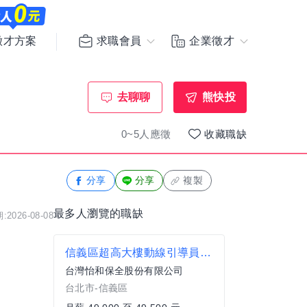
求職會員
企業徵才
徵才方案
去聊聊
熊快投
0~5人應徵
收藏職缺
分享
分享
複製
最多人瀏覽的職缺
2026-08-08
信義區超高大樓動線引導員薪49,000加無缺失獎金加久任獎金
台灣怡和保全股份有限公司
台北市-信義區