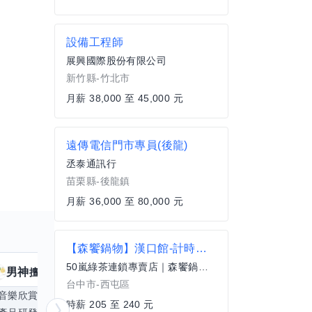
設備工程師
展興國際股份有限公司
新竹縣-竹北市
月薪 38,000 至 45,000 元
遠傳電信門市專員(後龍)
丞泰通訊行
苗栗縣-後龍鎮
月薪 36,000 至 80,000 元
【森饗鍋物】漢口館-計時人員
50嵐綠茶連鎖專賣店｜森饗鍋物-台中漢口館
男神
核音
擅長
39
個技能
擅
台中市-西屯區
音樂欣賞
顧問服務
遊戲設計
腳本編寫
時薪 205 至 240 元