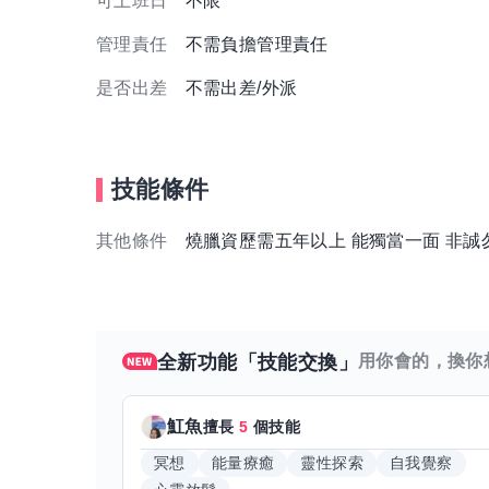
可上班日
不限
管理責任
不需負擔管理責任
是否出差
不需出差/外派
技能條件
其他條件
燒臘資歷需五年以上 能獨當一面 非誠
全新功能「技能交換」
用你會的，換你
魟魚
擅長
5
個技能
冥想
能量療癒
靈性探索
自我覺察