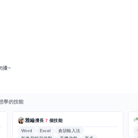
勿擾~
想學的技能
雅綸
擅長
7
個技能
Word
Excel
倉頡輸入法