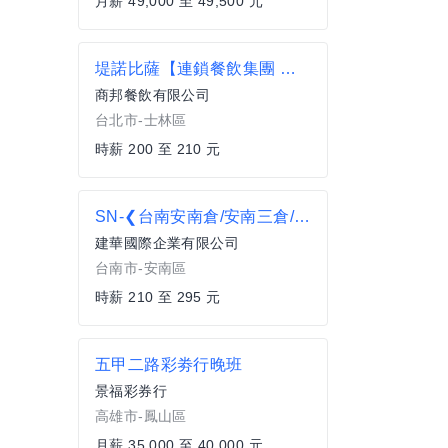
月薪 49,000 至 49,500 元
堤諾比薩【連鎖餐飲集團 早班兼職夥伴】士林門市/通過各級考核與加計工作獎金時薪可達210
商邦餐飲有限公司
台北市-士林區
時薪 200 至 210 元
SN-❮台南安南倉/安南三倉/永康倉❯長期/臨時人員❤堆高證照津貼/電商理貨員/日領不押扣
建華國際企業有限公司
台南市-安南區
時薪 210 至 295 元
五甲二路彩劵行晚班
景福彩券行
高雄市-鳳山區
月薪 35,000 至 40,000 元