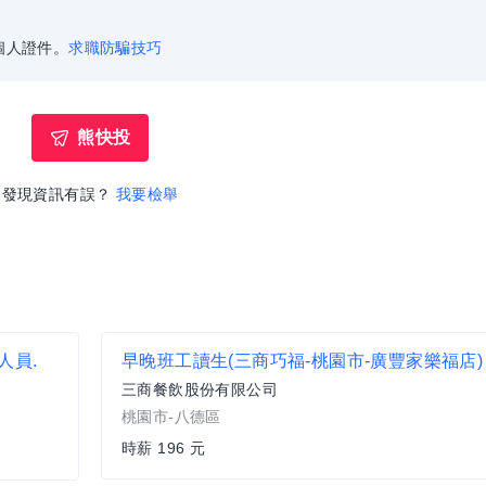
個人證件。
求職防騙技巧
熊快投
發現資訊有誤？
我要檢舉
人員.
早晚班工讀生(三商巧福-桃園市-廣豐家樂福店)
三商餐飲股份有限公司
桃園市-八德區
時薪 196 元