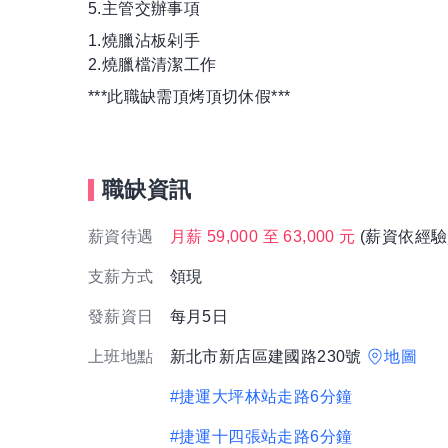
5.主管交辦事項
1.燒臘沾板剁手
2.燒臘檔清潔工作
***此職缺需頂烤頂切休假***
職缺資訊
薪資待遇
月薪 59,000 至 63,000 元
(薪資依經驗
支薪方式
領現
發薪資日
每月5日
上班地點
新北市新店區建國路230號
地圖
#捷運大坪林站走路6分鐘
#捷運十四張站走路6分鐘