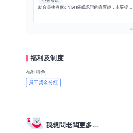
心靈放鬆
結合靈魂療癒x NGH催眠認證的療育師，主要提供潛意識探索和靈魂導向的催眠療育。你會全程100%清醒跟我對話。
福利及制度
福利特色
員工獎金分紅
我想問老闆更多...