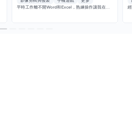
影像剪輯與後製
手機遊戲
更多
平時工作離不開Word和Excel，熟練操作讓我在文件整理和數據處理上都得心應手，還能用倉頡輸入法快速打字。近期想挑戰英文學習，希望能透過交換技能一起進步！如果你英文流利，需要中文或電腦技巧輔助，歡迎找我搭檔，咱們一起歡樂學習，互相激勵，成為彼此的學習小夥伴！