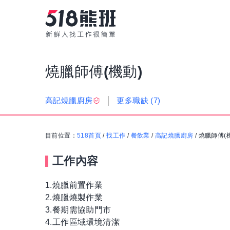
燒臘師傅(機動)
更多職缺
(7)
高記燒臘廚房
目前位置：
518首頁
/
找工作
/
餐飲業
/
高記燒臘廚房
/
燒臘師傅(
工作內容
1.燒臘前置作業
2.燒臘燒製作業
3.餐期需協助門市
4.工作區域環境清潔