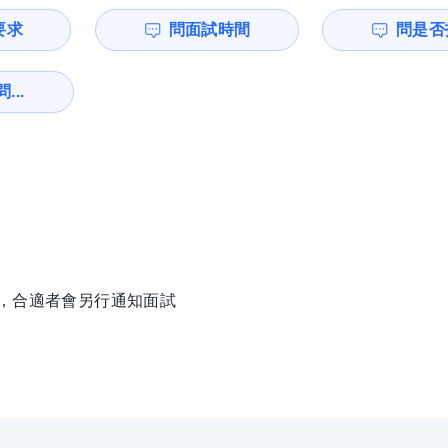
要求
問面試時間
問是否
...
徵，合適者會另行通知面試