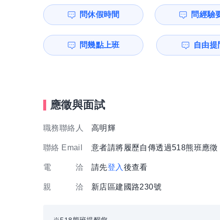
問休假時間
問經驗
問幾點上班
自由提問
應徵與面試
職務聯絡人
高明輝
聯絡 Email
意者請將履歷自傳透過518熊班應
電 洽
請先
登入
後查看
親 洽
新店區建國路230號