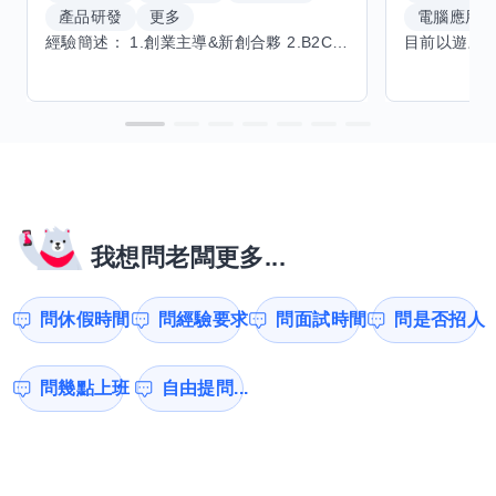
產品研發
更多
電腦應用
經驗簡述： 1.創業主導&新創合夥 2.B2C產品開發運營一條龍 3.AI應用開發與量化研究新創 標籤話題都可以聊，開放交流 找尋共同創業機會，亦歡迎新創收編
我想問老闆更多...
問休假時間
問經驗要求
問面試時間
問是否招人
問幾點上班
自由提問...