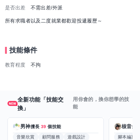
是否出差
不需出差/外派
所有求職者以及二度就業都歡迎投遞履歷～
技能條件
教育程度
不拘
全新功能「技能交
用你會的，換你想學的技
能
換」
男神
核音
擅長
39
個技能
擅
音樂欣賞
顧問服務
遊戲設計
腳本編寫