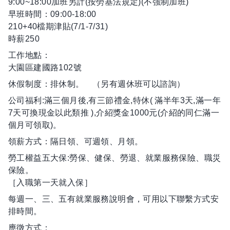
9:00~18:00加班另計(按勞基法規定)(不強制加班)
早班時間：09:00-18:00
210+40檔期津貼(7/1-7/31)
時薪250
工作地點：
大園區建國路102號
休假制度：排休制。 （另有週休班可以諮詢）
公司福利:滿三個月後,有三節禮金,特休( 滿半年3天,滿一年
7天可換現金以此類推 ),介紹獎金1000元(介紹的同仁滿一
個月可領取)。
領薪方式：隔日領、可週領、月領。
勞工權益五大保:勞保、健保、勞退、就業服務保險、職災
保險。
［入職第一天就入保］
每週一、三、五有就業服務說明會，可用以下聯繫方式安
排時間。
應徵方式：