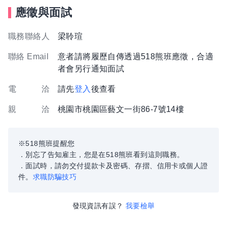
應徵與面試
職務聯絡人
梁聆瑄
聯絡 Email
意者請將履歷自傳透過518熊班應徵，合適
者會另行通知面試
電 洽
請先
登入
後查看
親 洽
桃園市桃園區藝文一街86-7號14樓
※518熊班提醒您
．別忘了告知雇主，您是在518熊班看到這則職務。
．面試時，請勿交付提款卡及密碼、存摺、信用卡或個人證
件。
求職防騙技巧
發現資訊有誤？
我要檢舉